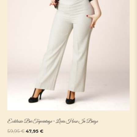
Exklusiv Bei Topvintage ~ Livia Hose In Beige
Ursprünglicher
Aktueller
59,95
€
47,95
€