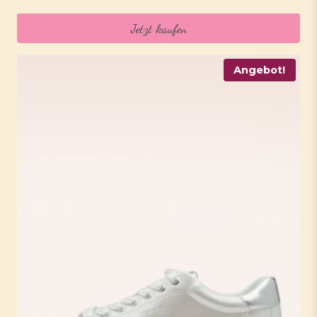
Preis
Preis
war:
ist:
Jetzt kaufen
59,95 €
47,95 €.
Angebot!