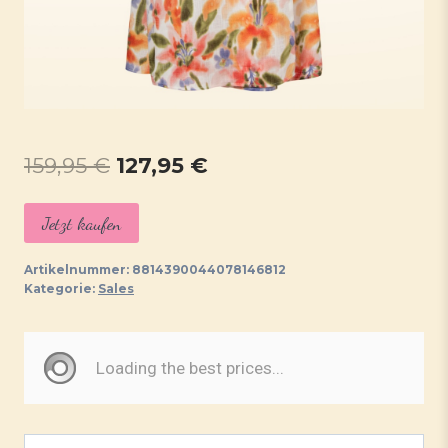
Ursprünglicher
Aktueller
159,95
€
127,95
€
Preis
Preis
Jetzt kaufen
war:
ist:
159,95 €
127,95 €.
Artikelnummer:
8814390044078146812
Kategorie:
Sales