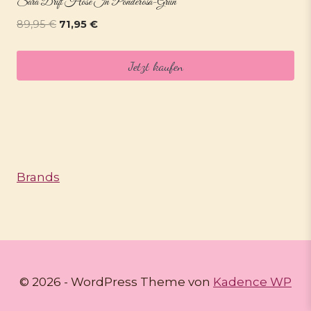
Sara Drift Hose In Ponderosa-Grün
Ursprünglicher
Aktueller
89,95
€
71,95
€
Preis
Preis
war:
ist:
Jetzt kaufen
89,95 €
71,95 €.
Brands
© 2026 - WordPress Theme von
Kadence WP