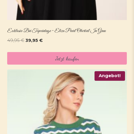
Exklusiv Bei Topvintage ~ Eliza Pearl Oberteil In Grau
Ursprünglicher
Aktueller
49,95
€
39,95
€
Preis
Preis
war:
ist:
Jetzt kaufen
49,95 €
39,95 €.
Angebot!