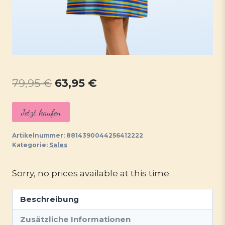
Ursprünglicher
Aktueller
79,95
€
63,95
€
Preis
Preis
Jetzt kaufen
war:
ist:
79,95 €
63,95 €.
Artikelnummer:
8814390044256412222
Kategorie:
Sales
Sorry, no prices available at this time.
Beschreibung
Zusätzliche Informationen