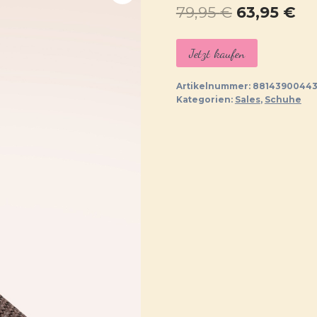
Ursprüngl
Ak
79,95
€
63,95
€
Preis
Pr
Jetzt kaufen
war:
ist:
79,95 €
63,
Artikelnummer:
8814390044
Kategorien:
Sales
,
Schuhe