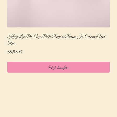
Kelly Lee Pin-Up Polka Peeptoe Pumps In Schwarz Und
Rot.
65,95
€
Jetzt kaufen