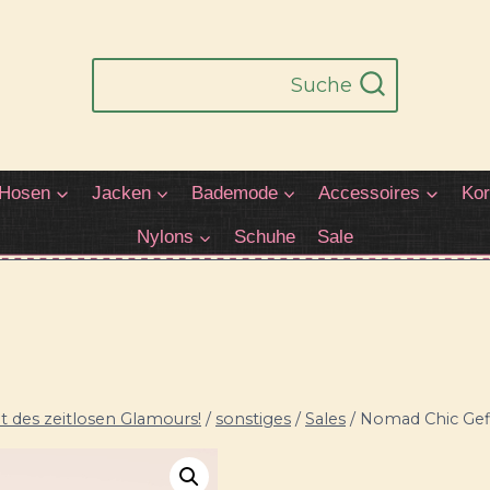
Suche
Hosen
Jacken
Bademode
Accessoires
Kor
Nylons
Schuhe
Sale
 des zeitlosen Glamours!
/
sonstiges
/
Sales
/
Nomad Chic Gef