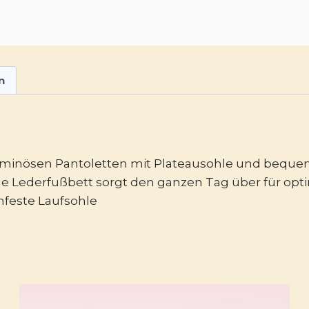
n
voluminösen Pantoletten mit Plateausohle und beq
che Lederfußbett sorgt den ganzen Tag über für opt
hfeste Laufsohle