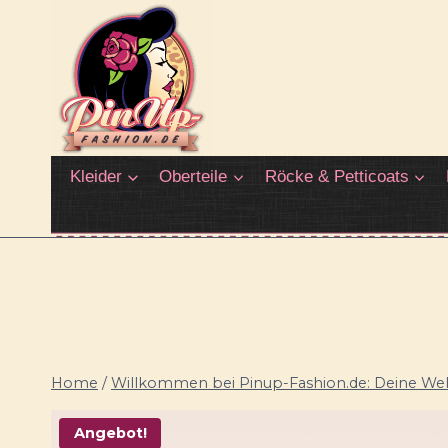
Zum
Inhalt
springen
Kleider
Oberteile
Röcke & Petticoats
Home
/
Willkommen bei Pinup-Fashion.de: Deine Welt
Angebot!