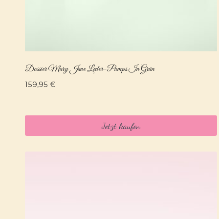
Dossier Mary Jane Leder-Pumps In Grün
159,95
€
Jetzt kaufen