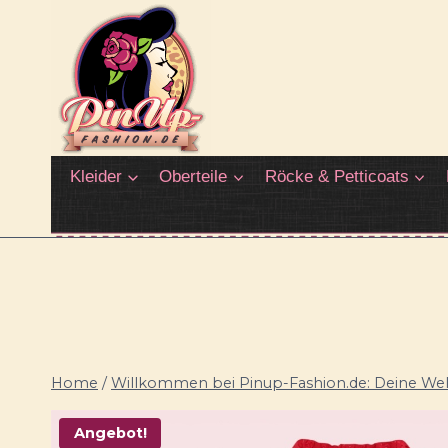
Zum
Inhalt
springen
Kleider
Oberteile
Röcke & Petticoats
Home
/
Willkommen bei Pinup-Fashion.de: Deine Welt
Angebot!