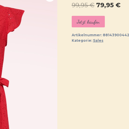
Ursprüngl
Ak
99,95
€
79,95
€
Preis
Pr
Jetzt kaufen
war:
ist:
99,95 €
79
Artikelnummer:
88143900442
Kategorie:
Sales