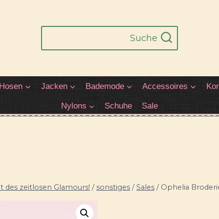
Suche
Hosen
Jacken
Bademode
Accessoires
Kor
Nylons
Schuhe
Sale
 des zeitlosen Glamours!
/
sonstiges
/
Sales
/
Ophelia Broderi