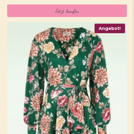
war:
ist:
Jetzt kaufen
49,95 €
39,95 €.
Angebot!