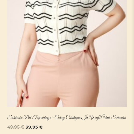
Exklusiv Bei Topvintage ~ Carry Cardigan In Weiß Und Schwarz
Ursprünglicher
Aktueller
49,95
€
39,95
€
Preis
Preis