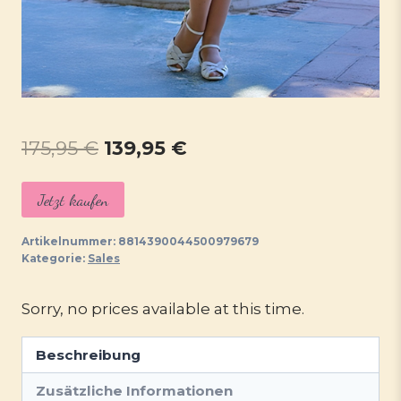
Ursprünglicher
Aktueller
175,95
€
139,95
€
Preis
Preis
Jetzt kaufen
war:
ist:
175,95 €
139,95 €.
Artikelnummer:
8814390044500979679
Kategorie:
Sales
Sorry, no prices available at this time.
Beschreibung
Zusätzliche Informationen