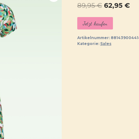
Ursprüngl
Ak
89,95
€
62,95
€
Preis
Pr
Jetzt kaufen
war:
ist:
89,95 €
62
Artikelnummer:
88143900441
Kategorie:
Sales