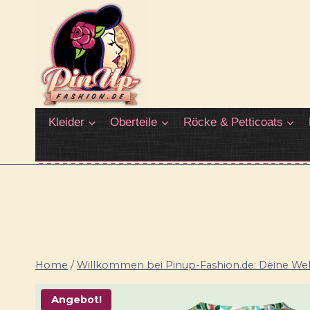
Zum
Inhalt
springen
Kleider
Oberteile
Röcke & Petticoats
Home
/
Willkommen bei Pinup-Fashion.de: Deine Welt
Angebot!