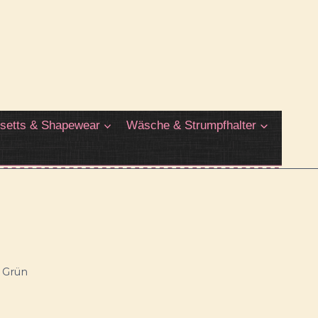
setts & Shapewear
Wäsche & Strumpfhalter
n Grün