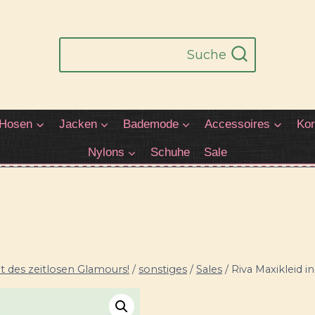
Suche
Hosen
Jacken
Bademode
Accessoires
Kor
Nylons
Schuhe
Sale
 des zeitlosen Glamours!
/
sonstiges
/
Sales
/
Riva Maxikleid i