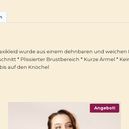
n
e Maxikleid wurde aus einem dehnbaren und weichen E
schnitt * Plissierter Brustbereich * Kurze Ärmel * K
m bis auf den Knöchel
Angebot!