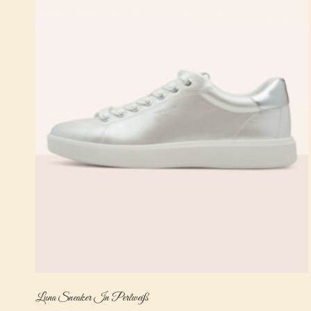
Luna Sneaker In Perlweiß