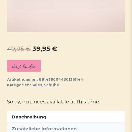
Ursprünglicher
Aktueller
49,95
€
39,95
€
Preis
Preis
Jetzt kaufen
war:
ist:
49,95 €
39,95 €.
Artikelnummer:
8814390044301361144
Kategorien:
Sales
,
Schuhe
Sorry, no prices available at this time.
Beschreibung
Zusätzliche Informationen