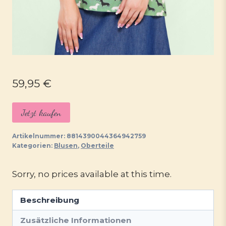
59,95
€
Jetzt kaufen
Artikelnummer:
8814390044364942759
Kategorien:
Blusen
,
Oberteile
Sorry, no prices available at this time.
Beschreibung
Zusätzliche Informationen