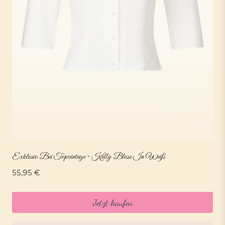
Exklusiv Bei Topvintage ~ Katty Bluse In Weiß
55,95
€
Jetzt kaufen