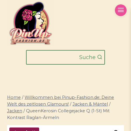
Zum
Inhalt
springen
Suche
Home
/
Willkommen bei Pinup-Fashion.de: Deine
Welt des zeitlosen Glamours!
/
Jacken & Mäntel
/
Jacken
/
QueenKerosin Collegejacke Q (1-St) Mit
Kontrast Raglan-Ärmeln