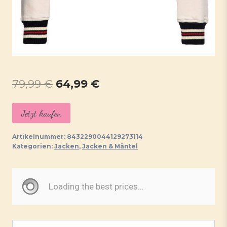
Ursprünglicher
Aktueller
79,99
€
64,99
€
Preis
Preis
Jetzt kaufen
war:
ist:
79,99 €
64,99 €.
Artikelnummer:
8432290044129273114
Kategorien:
Jacken
,
Jacken & Mäntel