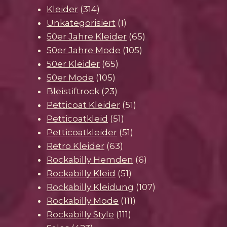
Produkte
314
Kleider
314
Produkte
1
Unkategorisiert
1
Produkt
65
50er Jahre Kleider
65
105
Produkte
50er Jahre Mode
105
65
Produkte
50er Kleider
65
105
Produkte
50er Mode
105
Produkte
23
Bleistiftrock
23
Produkte
51
Petticoat Kleider
51
51
Produkte
Petticoatkleid
51
Produkte
51
Petticoatkleider
51
63
Produkte
Retro Kleider
63
Produkte
6
Rockabilly Hemden
6
51
Produkte
Rockabilly Kleid
51
Produkte
107
Rockabilly Kleidung
107
111
Produkte
Rockabilly Mode
111
111
Produkte
Rockabilly Style
111