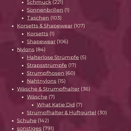
221
Produkte
Schmuck
221
Produkte
1
Sonnenbrillen
1
103
Produkt
Taschen
103
Produkte
107
Korsetts & Shapewear
107
1
Produkte
Korsetts
1
Produkt
106
Shapewear
106
84
Produkte
Nylons
84
Produkte
5
Halterlose Strümpfe
5
17
Produkte
Strapsstrümpfe
17
60
Produkte
Strumpfhosen
60
15
Produkte
Nahtnylons
15
Produkte
36
Wäsche & Strumpfhalter
36
7
Produkte
Wäsche
7
Produkte
7
What Katie Did
7
Produkte
30
Strumpfhalter & Hüftgürtel
30
142
Produkte
Schuhe
142
Produkte
791
sonstiges
791