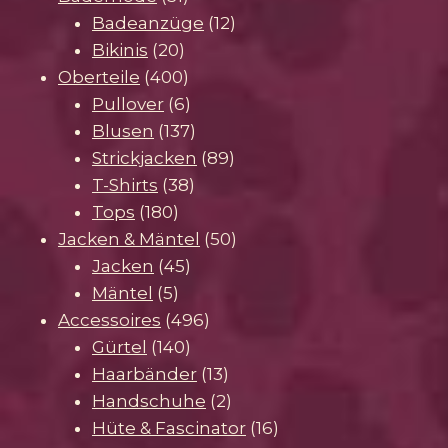
Produkte
12
Badeanzüge
12
20
Produkte
Bikinis
20
Produkte
400
Oberteile
400
Produkte
6
Pullover
6
Produkte
137
Blusen
137
Produkte
89
Strickjacken
89
38
Produkte
T-Shirts
38
180
Produkte
Tops
180
Produkte
50
Jacken & Mäntel
50
45
Produkte
Jacken
45
5
Produkte
Mäntel
5
Produkte
496
Accessoires
496
140
Produkte
Gürtel
140
Produkte
13
Haarbänder
13
Produkte
2
Handschuhe
2
Produkte
16
Hüte & Fascinator
16