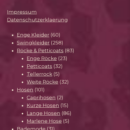
Impressum
Datenschutzerklaerung
60
Enge Kleider
60
Produkte
258
Swingkleider
258
Produkte
83
Röcke & Petticoats
83
23
Produkte
Enge Röcke
23
32
Produkte
Petticoats
32
5
Produkte
Tellerrock
5
Produkte
32
Weite Röcke
32
101
Produkte
Hosen
101
Produkte
2
Caprihosen
2
Produkte
15
Kurze Hosen
15
Produkte
86
Lange Hosen
86
5
Produkte
Marlene Hose
5
31
Produkte
Bademode
31