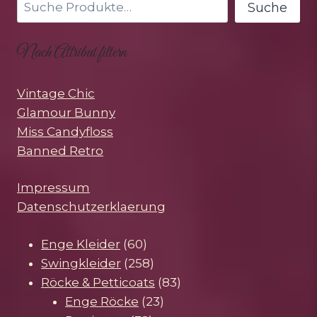
Suche
Nach Attribut filtern
Vintage Chic
Glamour Bunny
Miss Candyfloss
Banned Retro
Impressum
Datenschutzerklaerung
60
Enge Kleider
60
Produkte
258
Swingkleider
258
Produkte
83
Röcke & Petticoats
83
23
Produkte
Enge Röcke
23