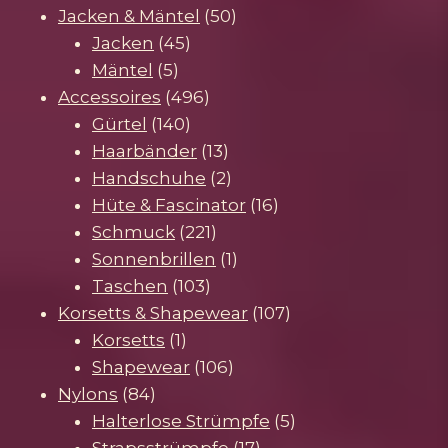
Produkte
50
Jacken & Mäntel
50
45
Produkte
Jacken
45
5
Produkte
Mäntel
5
Produkte
496
Accessoires
496
140
Produkte
Gürtel
140
Produkte
13
Haarbänder
13
Produkte
2
Handschuhe
2
Produkte
16
Hüte & Fascinator
16
221
Produkte
Schmuck
221
Produkte
1
Sonnenbrillen
1
103
Produkt
Taschen
103
Produkte
107
Korsetts & Shapewear
107
1
Produkte
Korsetts
1
Produkt
106
Shapewear
106
84
Produkte
Nylons
84
Produkte
5
Halterlose Strümpfe
5
17
Produkte
Strapsstrümpfe
17