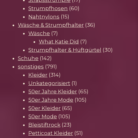
60
Produkte
Strumpfhosen
60
15
Produkte
Nahtnylons
15
Produkte
36
Wäsche & Strumpfhalter
36
7
Produkte
Wäsche
7
Produkte
7
What Katie Did
7
Produkte
30
Strumpfhalter & Hüftgürtel
30
142
Produkte
Schuhe
142
Produkte
791
sonstiges
791
Produkte
314
Kleider
314
Produkte
1
Unkategorisiert
1
Produkt
65
50er Jahre Kleider
65
105
Produkte
50er Jahre Mode
105
65
Produkte
50er Kleider
65
105
Produkte
50er Mode
105
Produkte
23
Bleistiftrock
23
Produkte
51
Petticoat Kleider
51