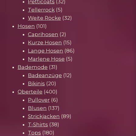
32
Produkte
Petticoats
32
5
Produkte
Tellerrock
5
Produkte
32
Weite Röcke
32
101
Produkte
Hosen
101
Produkte
2
Caprihosen
2
Produkte
15
Kurze Hosen
15
Produkte
86
Lange Hosen
86
5
Produkte
Marlene Hose
5
31
Produkte
Bademode
31
Produkte
12
Badeanzüge
12
20
Produkte
Bikinis
20
Produkte
400
Oberteile
400
Produkte
6
Pullover
6
Produkte
137
Blusen
137
Produkte
89
Strickjacken
89
38
Produkte
T-Shirts
38
180
Produkte
Tops
180