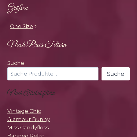
Größen
One Size
2
Nach Preis Filtern
Suche
Suche
Nach Attribut filtern
Vintage Chic
Glamour Bunny
Miss Candyfloss
Banned Retro