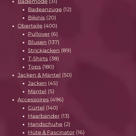
31
Produkte
Bademode
31
Produkte
12
Badeanzüge
12
20
Produkte
Bikinis
20
Produkte
400
Oberteile
400
Produkte
6
Pullover
6
Produkte
137
Blusen
137
Produkte
89
Strickjacken
89
38
Produkte
T-Shirts
38
180
Produkte
Tops
180
Produkte
50
Jacken & Mäntel
50
45
Produkte
Jacken
45
5
Produkte
Mäntel
5
Produkte
496
Accessoires
496
140
Produkte
Gürtel
140
Produkte
13
Haarbänder
13
Produkte
2
Handschuhe
2
Produkte
16
Hüte & Fascinator
16