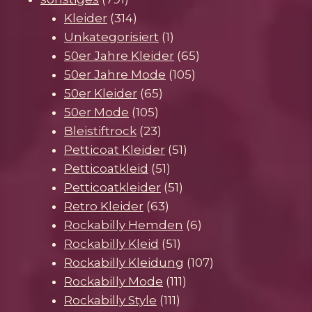
Produkte
314
Kleider
314
Produkte
1
Unkategorisiert
1
Produkt
65
50er Jahre Kleider
65
105
Produkte
50er Jahre Mode
105
65
Produkte
50er Kleider
65
105
Produkte
50er Mode
105
Produkte
23
Bleistiftrock
23
Produkte
51
Petticoat Kleider
51
51
Produkte
Petticoatkleid
51
Produkte
51
Petticoatkleider
51
63
Produkte
Retro Kleider
63
Produkte
6
Rockabilly Hemden
6
51
Produkte
Rockabilly Kleid
51
Produkte
107
Rockabilly Kleidung
107
111
Produkte
Rockabilly Mode
111
111
Produkte
Rockabilly Style
111