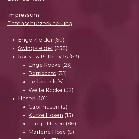
Impressum
Datenschutzerklaerung
60
Enge Kleider
60
Produkte
258
Swingkleider
258
Produkte
83
Röcke & Petticoats
83
23
Produkte
Enge Röcke
23
32
Produkte
Petticoats
32
5
Produkte
Tellerrock
5
Produkte
32
Weite Röcke
32
101
Produkte
Hosen
101
Produkte
2
Caprihosen
2
Produkte
15
Kurze Hosen
15
Produkte
86
Lange Hosen
86
5
Produkte
Marlene Hose
5