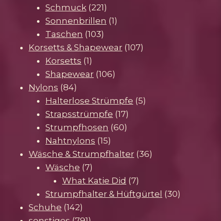
221
Produkte
Schmuck
221
Produkte
1
Sonnenbrillen
1
103
Produkt
Taschen
103
Produkte
107
Korsetts & Shapewear
107
1
Produkte
Korsetts
1
Produkt
106
Shapewear
106
84
Produkte
Nylons
84
Produkte
5
Halterlose Strümpfe
5
17
Produkte
Strapsstrümpfe
17
60
Produkte
Strumpfhosen
60
15
Produkte
Nahtnylons
15
Produkte
36
Wäsche & Strumpfhalter
36
7
Produkte
Wäsche
7
Produkte
7
What Katie Did
7
Produkte
30
Strumpfhalter & Hüftgürtel
30
142
Produkte
Schuhe
142
Produkte
791
sonstiges
791