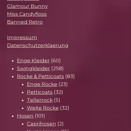
Glamour Bunny
Miss Candyfloss
Banned Retro
Impressum
Datenschutzerklaerung
60
Enge Kleider
60
Produkte
258
Swingkleider
258
Produkte
83
Röcke & Petticoats
83
23
Produkte
Enge Röcke
23
32
Produkte
Petticoats
32
5
Produkte
Tellerrock
5
Produkte
32
Weite Röcke
32
101
Produkte
Hosen
101
Produkte
2
Caprihosen
2