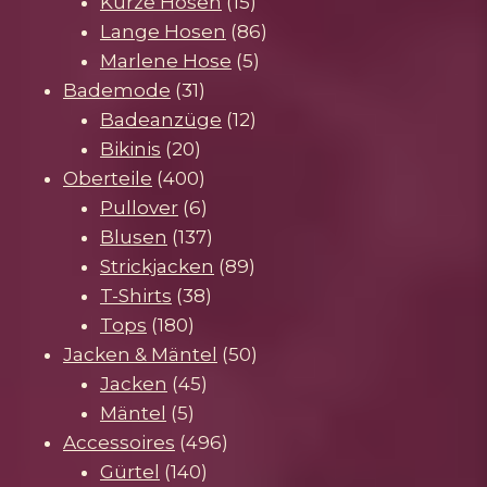
Produkte
15
Kurze Hosen
15
Produkte
86
Lange Hosen
86
5
Produkte
Marlene Hose
5
31
Produkte
Bademode
31
Produkte
12
Badeanzüge
12
20
Produkte
Bikinis
20
Produkte
400
Oberteile
400
Produkte
6
Pullover
6
Produkte
137
Blusen
137
Produkte
89
Strickjacken
89
38
Produkte
T-Shirts
38
180
Produkte
Tops
180
Produkte
50
Jacken & Mäntel
50
45
Produkte
Jacken
45
5
Produkte
Mäntel
5
Produkte
496
Accessoires
496
140
Produkte
Gürtel
140