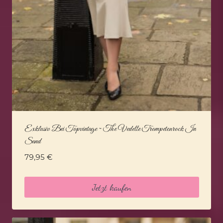
Exklusiv Bei Topvintage ~ The Vedette Trompetenrock In
Sand
79,95
€
Jetzt kaufen