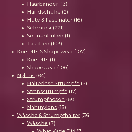
Produkte
13
Haarbänder
13
Produkte
2
Handschuhe
2
Produkte
16
Hüte & Fascinator
16
221
Produkte
Schmuck
221
Produkte
1
Sonnenbrillen
1
103
Produkt
Taschen
103
Produkte
107
Korsetts & Shapewear
107
1
Produkte
Korsetts
1
Produkt
106
Shapewear
106
84
Produkte
Nylons
84
Produkte
5
Halterlose Strümpfe
5
17
Produkte
Strapsstrümpfe
17
60
Produkte
Strumpfhosen
60
15
Produkte
Nahtnylons
15
Produkte
36
Wäsche & Strumpfhalter
36
7
Produkte
Wäsche
7
Produkte
7
What Katie Did
7