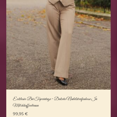
Exklusiv Bei Topvintage ~ Dakota Nadelstreifenhose In
Milchkaffeebraun
99,95
€