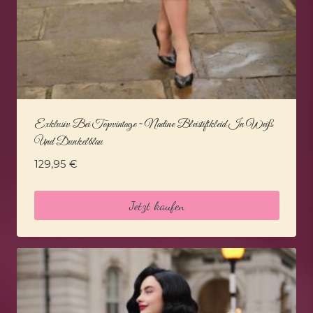
Exklusiv Bei Topvintage ~ Nadine Bleistiftkleid In Weiß
Und Dunkelblau
129,95
€
Jetzt kaufen