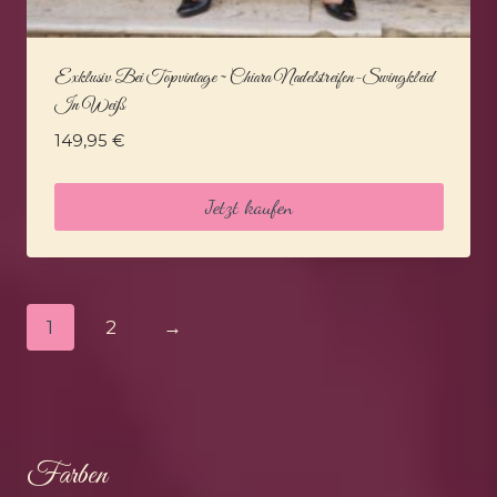
Exklusiv Bei Topvintage ~ Chiara Nadelstreifen-Swingkleid
In Weiß
149,95
€
Jetzt kaufen
1
2
→
Farben