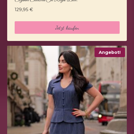
Elyanne Etuikleid In Royal Blue.
129,95
€
Jetzt kaufen
Angebot!