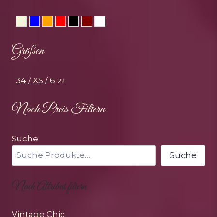
Beige
Blau
Orange
Rot
Schwarz
Weinrot
Weiss
Größen
34 / XS / 6
22
Nach Preis Filtern
Suche
Suche
Nach Attribut filtern
Vintage Chic