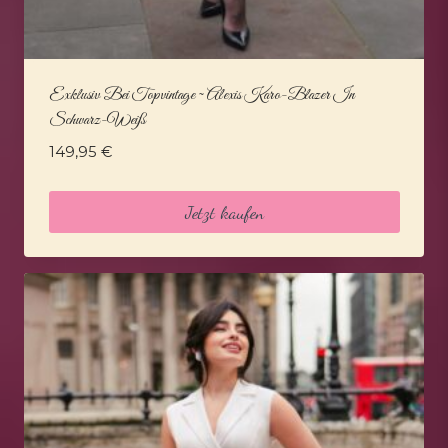
Exklusiv Bei Topvintage ~ Alexis Karo-Blazer In
Schwarz-Weiß
149,95
€
Jetzt kaufen