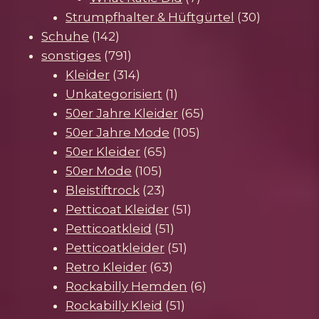
Produkte
30
Strumpfhalter & Hüftgürtel
30
142
Produkte
Schuhe
142
Produkte
791
sonstiges
791
Produkte
314
Kleider
314
Produkte
1
Unkategorisiert
1
Produkt
65
50er Jahre Kleider
65
105
Produkte
50er Jahre Mode
105
65
Produkte
50er Kleider
65
105
Produkte
50er Mode
105
Produkte
23
Bleistiftrock
23
Produkte
51
Petticoat Kleider
51
51
Produkte
Petticoatkleid
51
Produkte
51
Petticoatkleider
51
63
Produkte
Retro Kleider
63
Produkte
6
Rockabilly Hemden
6
51
Produkte
Rockabilly Kleid
51