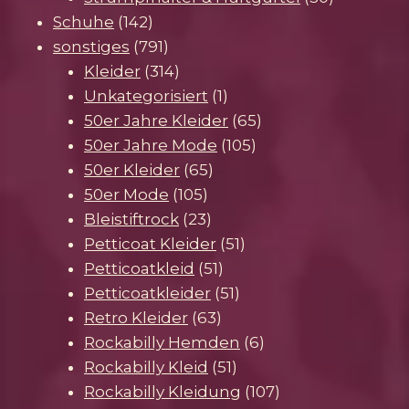
142
Produkte
Schuhe
142
Produkte
791
sonstiges
791
Produkte
314
Kleider
314
Produkte
1
Unkategorisiert
1
Produkt
65
50er Jahre Kleider
65
105
Produkte
50er Jahre Mode
105
65
Produkte
50er Kleider
65
105
Produkte
50er Mode
105
Produkte
23
Bleistiftrock
23
Produkte
51
Petticoat Kleider
51
51
Produkte
Petticoatkleid
51
Produkte
51
Petticoatkleider
51
63
Produkte
Retro Kleider
63
Produkte
6
Rockabilly Hemden
6
51
Produkte
Rockabilly Kleid
51
Produkte
107
Rockabilly Kleidung
107