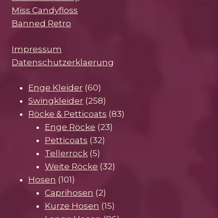
Miss Candyfloss
Banned Retro
Impressum
Datenschutzerklaerung
60
Enge Kleider
60
Produkte
258
Swingkleider
258
Produkte
83
Röcke & Petticoats
83
23
Produkte
Enge Röcke
23
32
Produkte
Petticoats
32
5
Produkte
Tellerrock
5
Produkte
32
Weite Röcke
32
101
Produkte
Hosen
101
Produkte
2
Caprihosen
2
Produkte
15
Kurze Hosen
15