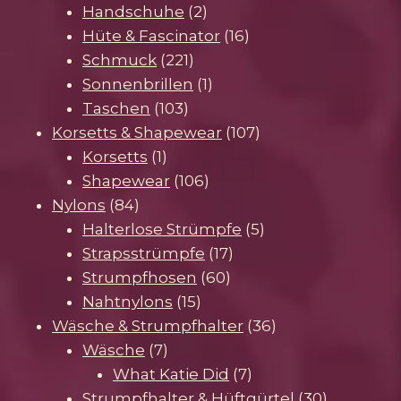
Produkte
2
Handschuhe
2
Produkte
16
Hüte & Fascinator
16
221
Produkte
Schmuck
221
Produkte
1
Sonnenbrillen
1
103
Produkt
Taschen
103
Produkte
107
Korsetts & Shapewear
107
1
Produkte
Korsetts
1
Produkt
106
Shapewear
106
84
Produkte
Nylons
84
Produkte
5
Halterlose Strümpfe
5
17
Produkte
Strapsstrümpfe
17
60
Produkte
Strumpfhosen
60
15
Produkte
Nahtnylons
15
Produkte
36
Wäsche & Strumpfhalter
36
7
Produkte
Wäsche
7
Produkte
7
What Katie Did
7
Produkte
30
Strumpfhalter & Hüftgürtel
30