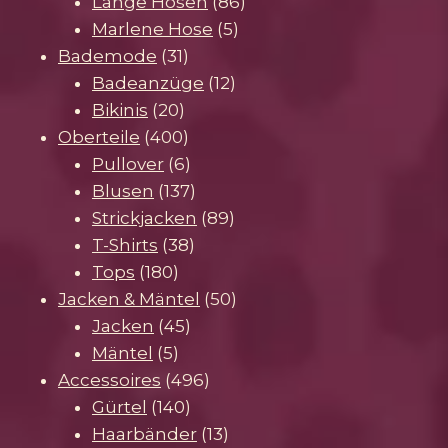
Produkte
86
Lange Hosen
86
5
Produkte
Marlene Hose
5
31
Produkte
Bademode
31
Produkte
12
Badeanzüge
12
20
Produkte
Bikinis
20
Produkte
400
Oberteile
400
Produkte
6
Pullover
6
Produkte
137
Blusen
137
Produkte
89
Strickjacken
89
38
Produkte
T-Shirts
38
180
Produkte
Tops
180
Produkte
50
Jacken & Mäntel
50
45
Produkte
Jacken
45
5
Produkte
Mäntel
5
Produkte
496
Accessoires
496
140
Produkte
Gürtel
140
Produkte
13
Haarbänder
13