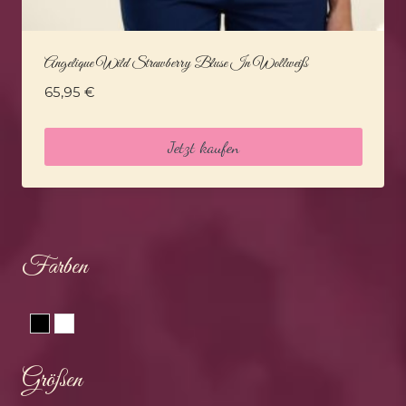
Angelique Wild Strawberry Bluse In Wollweiß
65,95
€
Jetzt kaufen
Farben
Schwarz
Weiss
Größen