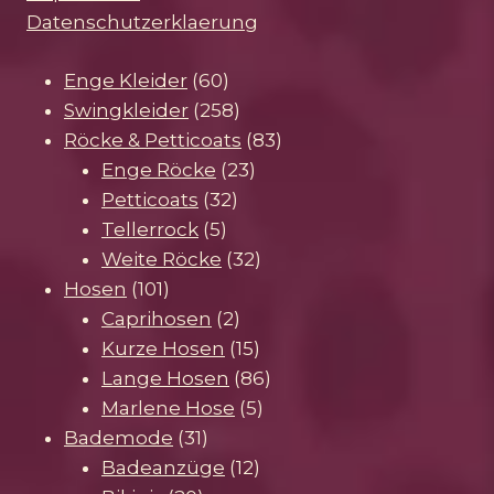
Datenschutzerklaerung
60
Enge Kleider
60
Produkte
258
Swingkleider
258
Produkte
83
Röcke & Petticoats
83
23
Produkte
Enge Röcke
23
32
Produkte
Petticoats
32
5
Produkte
Tellerrock
5
Produkte
32
Weite Röcke
32
101
Produkte
Hosen
101
Produkte
2
Caprihosen
2
Produkte
15
Kurze Hosen
15
Produkte
86
Lange Hosen
86
5
Produkte
Marlene Hose
5
31
Produkte
Bademode
31
Produkte
12
Badeanzüge
12