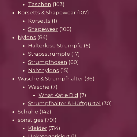
103
Produkt
Taschen
103
Produkte
107
Korsetts & Shapewear
107
1
Produkte
Korsetts
1
Produkt
106
Shapewear
106
84
Produkte
Nylons
84
Produkte
5
Halterlose Strümpfe
5
17
Produkte
Strapsstrümpfe
17
60
Produkte
Strumpfhosen
60
15
Produkte
Nahtnylons
15
Produkte
36
Wäsche & Strumpfhalter
36
7
Produkte
Wäsche
7
Produkte
7
What Katie Did
7
Produkte
30
Strumpfhalter & Hüftgürtel
30
142
Produkte
Schuhe
142
Produkte
791
sonstiges
791
Produkte
314
Kleider
314
Produkte
1
Unkategorisiert
1