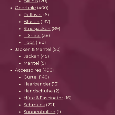
20
Produkte
Bikinis
20
Produkte
400
Oberteile
400
Produkte
6
Pullover
6
Produkte
137
Blusen
137
Produkte
89
Strickjacken
89
38
Produkte
T-Shirts
38
180
Produkte
Tops
180
Produkte
50
Jacken & Mäntel
50
45
Produkte
Jacken
45
5
Produkte
Mäntel
5
Produkte
496
Accessoires
496
140
Produkte
Gürtel
140
Produkte
13
Haarbänder
13
Produkte
2
Handschuhe
2
Produkte
16
Hüte & Fascinator
16
221
Produkte
Schmuck
221
Produkte
1
Sonnenbrillen
1