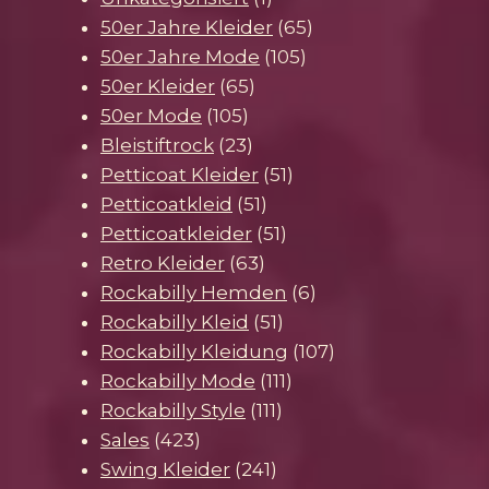
Produkt
65
50er Jahre Kleider
65
105
Produkte
50er Jahre Mode
105
65
Produkte
50er Kleider
65
105
Produkte
50er Mode
105
Produkte
23
Bleistiftrock
23
Produkte
51
Petticoat Kleider
51
51
Produkte
Petticoatkleid
51
Produkte
51
Petticoatkleider
51
63
Produkte
Retro Kleider
63
Produkte
6
Rockabilly Hemden
6
51
Produkte
Rockabilly Kleid
51
Produkte
107
Rockabilly Kleidung
107
111
Produkte
Rockabilly Mode
111
111
Produkte
Rockabilly Style
111
423
Produkte
Sales
423
Produkte
241
Swing Kleider
241