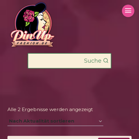
Zum
Inhalt
springen
Suche
Nach
Alle 2 Ergebnisse werden angezeigt
Aktualität
sortiert