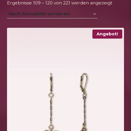
Nach
Ergebnisse 109 – 120 von 221 werden angezeigt
Aktualit
sortiert
Angebot!