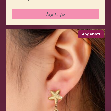
Preis
Preis
war:
ist:
Jetzt kaufen
12,95 €
9,95 €.
Angebot!