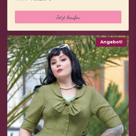
Preis
Preis
war:
ist:
Jetzt kaufen
99,99 €
59,99 €.
Angebot!