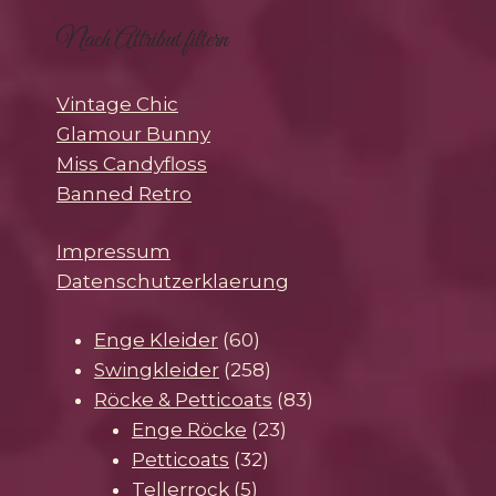
Nach Attribut filtern
Vintage Chic
Glamour Bunny
Miss Candyfloss
Banned Retro
Impressum
Datenschutzerklaerung
60
Enge Kleider
60
Produkte
258
Swingkleider
258
Produkte
83
Röcke & Petticoats
83
23
Produkte
Enge Röcke
23
32
Produkte
Petticoats
32
5
Produkte
Tellerrock
5