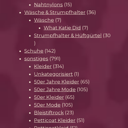
15
Produkte
Nahtnylons
15
Produkte
36
Wäsche & Strumpfhalter
36
7
Produkte
Wäsche
7
Produkte
7
What Katie Did
7
Produkte
Strumpfhalter & Hüftgürtel
30
30
Produkte
142
Schuhe
142
Produkte
791
sonstiges
791
Produkte
314
Kleider
314
Produkte
1
Unkategorisiert
1
Produkt
65
50er Jahre Kleider
65
105
Produkte
50er Jahre Mode
105
65
Produkte
50er Kleider
65
105
Produkte
50er Mode
105
Produkte
23
Bleistiftrock
23
Produkte
51
Petticoat Kleider
51
51
Produkte
Petticoatkleid
51