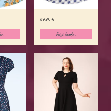
89,90
€
fen
Jetzt kaufen