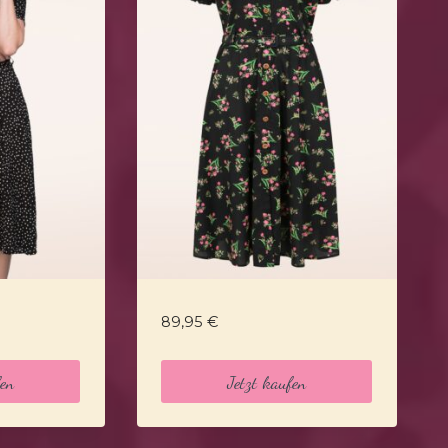
89,95
€
fen
Jetzt kaufen