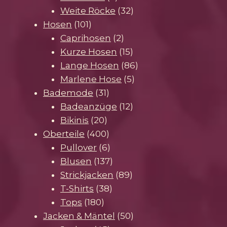
Produkte
32
Weite Röcke
32
101
Produkte
Hosen
101
Produkte
2
Caprihosen
2
Produkte
15
Kurze Hosen
15
Produkte
86
Lange Hosen
86
5
Produkte
Marlene Hose
5
31
Produkte
Bademode
31
Produkte
12
Badeanzüge
12
20
Produkte
Bikinis
20
Produkte
400
Oberteile
400
Produkte
6
Pullover
6
Produkte
137
Blusen
137
Produkte
89
Strickjacken
89
38
Produkte
T-Shirts
38
180
Produkte
Tops
180
Produkte
50
Jacken & Mäntel
50