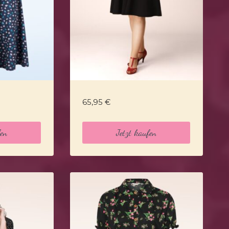
65,95
€
fen
Jetzt kaufen