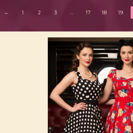
←
1
2
3
…
17
18
19