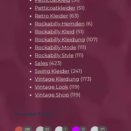
Produkte
51
Petticoatkleider
51
63
Produkte
Retro Kleider
63
Produkte
6
Rockabilly Hemden
6
51
Produkte
Rockabilly Kleid
51
Produkte
107
Rockabilly Kleidung
107
111
Produkte
Rockabilly Mode
111
111
Produkte
Rockabilly Style
111
423
Produkte
Sales
423
Produkte
241
Swing Kleider
241
Produkte
173
Vintage Kleidung
173
119
Produkte
Vintage Look
119
Produkte
119
Vintage Shop
119
Produkte
Produkt Farbe
288
93
1
13
371
bunt
creme
gruen-
pink
schwarz