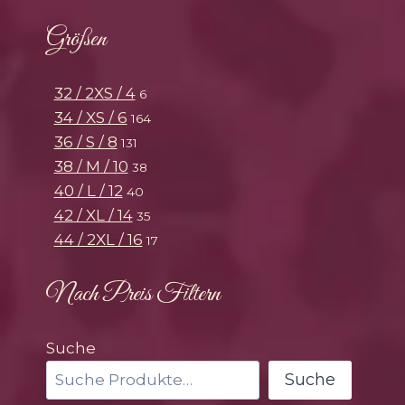
Größen
32 / 2XS / 4
6
34 / XS / 6
164
36 / S / 8
131
38 / M / 10
38
40 / L / 12
40
42 / XL / 14
35
44 / 2XL / 16
17
Nach Preis Filtern
Suche
Suche