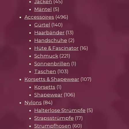
45
Produkte
Jacken
45
5
Produkte
Mäntel
5
Produkte
496
Accessoires
496
140
Produkte
Gürtel
140
Produkte
13
Haarbänder
13
Produkte
2
Handschuhe
2
Produkte
16
Hüte & Fascinator
16
221
Produkte
Schmuck
221
Produkte
1
Sonnenbrillen
1
103
Produkt
Taschen
103
Produkte
107
Korsetts & Shapewear
107
1
Produkte
Korsetts
1
Produkt
106
Shapewear
106
84
Produkte
Nylons
84
Produkte
5
Halterlose Strümpfe
5
17
Produkte
Strapsstrümpfe
17
60
Produkte
Strumpfhosen
60