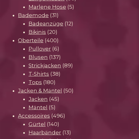
5
Produkte
Marlene Hose
5
31
Produkte
Bademode
31
Produkte
12
Badeanzüge
12
20
Produkte
Bikinis
20
Produkte
400
Oberteile
400
Produkte
6
Pullover
6
Produkte
137
Blusen
137
Produkte
89
Strickjacken
89
38
Produkte
T-Shirts
38
180
Produkte
Tops
180
Produkte
50
Jacken & Mäntel
50
45
Produkte
Jacken
45
5
Produkte
Mäntel
5
Produkte
496
Accessoires
496
140
Produkte
Gürtel
140
Produkte
13
Haarbänder
13