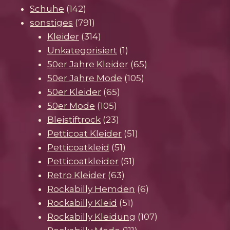
142
Produkte
Schuhe
142
Produkte
791
sonstiges
791
Produkte
314
Kleider
314
Produkte
1
Unkategorisiert
1
Produkt
65
50er Jahre Kleider
65
105
Produkte
50er Jahre Mode
105
65
Produkte
50er Kleider
65
105
Produkte
50er Mode
105
Produkte
23
Bleistiftrock
23
Produkte
51
Petticoat Kleider
51
51
Produkte
Petticoatkleid
51
Produkte
51
Petticoatkleider
51
63
Produkte
Retro Kleider
63
Produkte
6
Rockabilly Hemden
6
51
Produkte
Rockabilly Kleid
51
Produkte
107
Rockabilly Kleidung
107