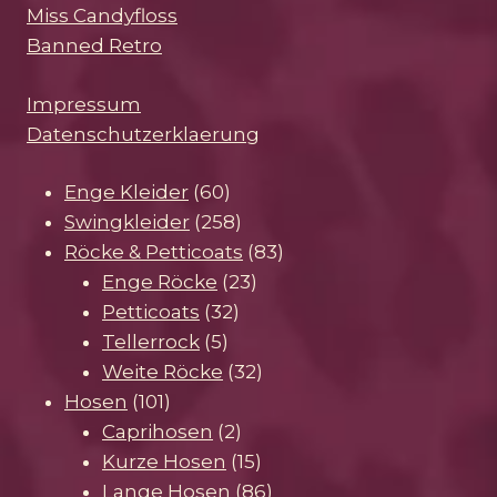
Miss Candyfloss
Banned Retro
Impressum
Datenschutzerklaerung
60
Enge Kleider
60
Produkte
258
Swingkleider
258
Produkte
83
Röcke & Petticoats
83
23
Produkte
Enge Röcke
23
32
Produkte
Petticoats
32
5
Produkte
Tellerrock
5
Produkte
32
Weite Röcke
32
101
Produkte
Hosen
101
Produkte
2
Caprihosen
2
Produkte
15
Kurze Hosen
15
Produkte
86
Lange Hosen
86