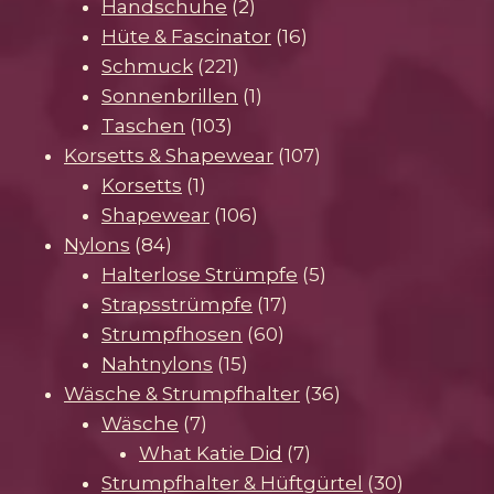
Produkte
2
Handschuhe
2
Produkte
16
Hüte & Fascinator
16
221
Produkte
Schmuck
221
Produkte
1
Sonnenbrillen
1
103
Produkt
Taschen
103
Produkte
107
Korsetts & Shapewear
107
1
Produkte
Korsetts
1
Produkt
106
Shapewear
106
84
Produkte
Nylons
84
Produkte
5
Halterlose Strümpfe
5
17
Produkte
Strapsstrümpfe
17
60
Produkte
Strumpfhosen
60
15
Produkte
Nahtnylons
15
Produkte
36
Wäsche & Strumpfhalter
36
7
Produkte
Wäsche
7
Produkte
7
What Katie Did
7
Produkte
30
Strumpfhalter & Hüftgürtel
30