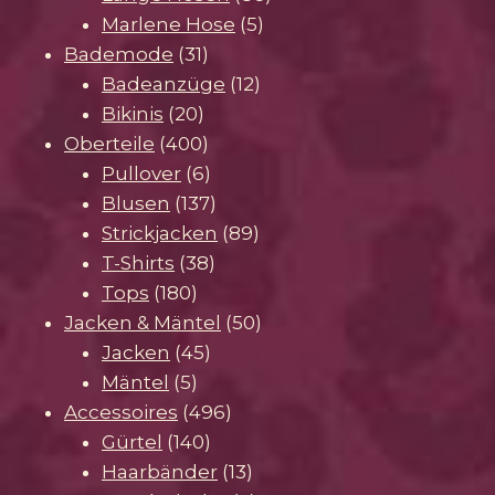
5
Produkte
Marlene Hose
5
31
Produkte
Bademode
31
Produkte
12
Badeanzüge
12
20
Produkte
Bikinis
20
Produkte
400
Oberteile
400
Produkte
6
Pullover
6
Produkte
137
Blusen
137
Produkte
89
Strickjacken
89
38
Produkte
T-Shirts
38
180
Produkte
Tops
180
Produkte
50
Jacken & Mäntel
50
45
Produkte
Jacken
45
5
Produkte
Mäntel
5
Produkte
496
Accessoires
496
140
Produkte
Gürtel
140
Produkte
13
Haarbänder
13