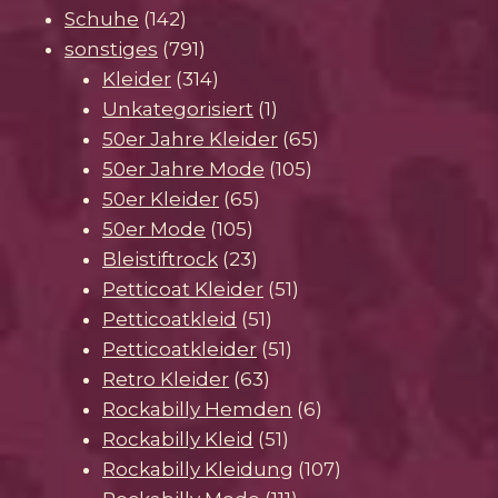
142
Produkte
Schuhe
142
Produkte
791
sonstiges
791
Produkte
314
Kleider
314
Produkte
1
Unkategorisiert
1
Produkt
65
50er Jahre Kleider
65
105
Produkte
50er Jahre Mode
105
65
Produkte
50er Kleider
65
105
Produkte
50er Mode
105
Produkte
23
Bleistiftrock
23
Produkte
51
Petticoat Kleider
51
51
Produkte
Petticoatkleid
51
Produkte
51
Petticoatkleider
51
63
Produkte
Retro Kleider
63
Produkte
6
Rockabilly Hemden
6
51
Produkte
Rockabilly Kleid
51
Produkte
107
Rockabilly Kleidung
107