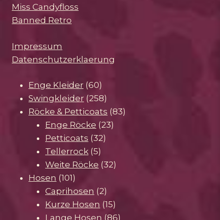
Miss Candyfloss
Banned Retro
Impressum
Datenschutzerklaerung
60
Enge Kleider
60
Produkte
258
Swingkleider
258
Produkte
83
Röcke & Petticoats
83
23
Produkte
Enge Röcke
23
32
Produkte
Petticoats
32
5
Produkte
Tellerrock
5
Produkte
32
Weite Röcke
32
101
Produkte
Hosen
101
Produkte
2
Caprihosen
2
Produkte
15
Kurze Hosen
15
Produkte
86
Lange Hosen
86