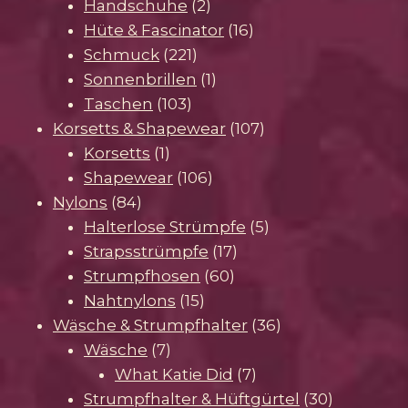
Produkte
2
Handschuhe
2
Produkte
16
Hüte & Fascinator
16
221
Produkte
Schmuck
221
Produkte
1
Sonnenbrillen
1
103
Produkt
Taschen
103
Produkte
107
Korsetts & Shapewear
107
1
Produkte
Korsetts
1
Produkt
106
Shapewear
106
84
Produkte
Nylons
84
Produkte
5
Halterlose Strümpfe
5
17
Produkte
Strapsstrümpfe
17
60
Produkte
Strumpfhosen
60
15
Produkte
Nahtnylons
15
Produkte
36
Wäsche & Strumpfhalter
36
7
Produkte
Wäsche
7
Produkte
7
What Katie Did
7
Produkte
30
Strumpfhalter & Hüftgürtel
30