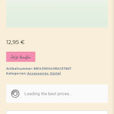
12,95
€
Jetzt kaufen
Artikelnummer:
8814390041954137657
Kategorien:
Accessoires
,
Gürtel