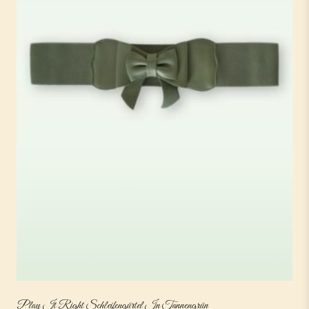
Play It Right Schleifengürtel In Tannengrün