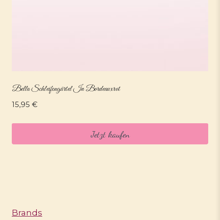
Bella Schleifengürtel In Bordeauxrot
15,95
€
Jetzt kaufen
Brands