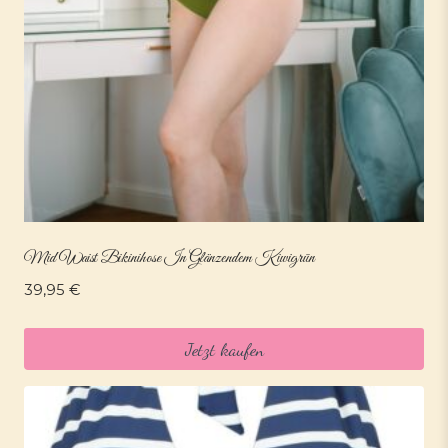
Mid Waist Bikinihose In Glänzendem Kiwigrün
39,95
€
Jetzt kaufen