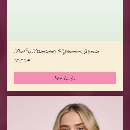
Push Up Bikinioberteil In Glänzendem Kiwigrün
59,95
€
Jetzt kaufen