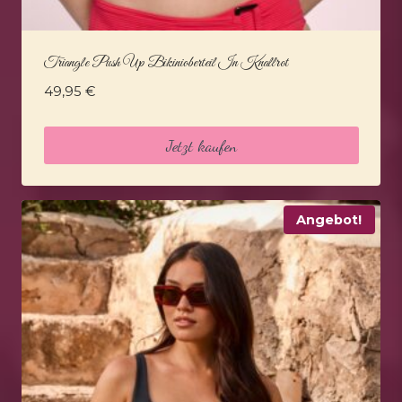
Triangle Push Up Bikinioberteil In Knallrot
49,95
€
Jetzt kaufen
Angebot!