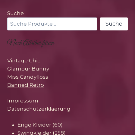
Suche
Suche
Nach Attribut filtern
Vintage Chic
Glamour Bunny
Miss Candyfloss
Banned Retro
Impressum
Datenschutzerklaerung
60
Enge Kleider
60
Produkte
258
Swingkleider
258