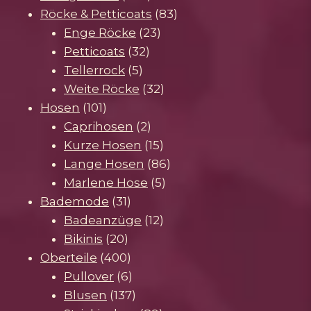
Produkte
83
Röcke & Petticoats
83
23
Produkte
Enge Röcke
23
32
Produkte
Petticoats
32
5
Produkte
Tellerrock
5
Produkte
32
Weite Röcke
32
101
Produkte
Hosen
101
Produkte
2
Caprihosen
2
Produkte
15
Kurze Hosen
15
Produkte
86
Lange Hosen
86
5
Produkte
Marlene Hose
5
31
Produkte
Bademode
31
Produkte
12
Badeanzüge
12
20
Produkte
Bikinis
20
Produkte
400
Oberteile
400
Produkte
6
Pullover
6
Produkte
137
Blusen
137