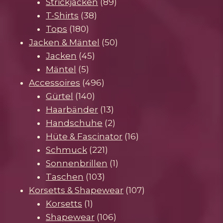
Produkte
89
Strickjacken
89
38
Produkte
T-Shirts
38
180
Produkte
Tops
180
Produkte
50
Jacken & Mäntel
50
45
Produkte
Jacken
45
5
Produkte
Mäntel
5
Produkte
496
Accessoires
496
140
Produkte
Gürtel
140
Produkte
13
Haarbänder
13
Produkte
2
Handschuhe
2
Produkte
16
Hüte & Fascinator
16
221
Produkte
Schmuck
221
Produkte
1
Sonnenbrillen
1
103
Produkt
Taschen
103
Produkte
107
Korsetts & Shapewear
107
1
Produkte
Korsetts
1
Produkt
106
Shapewear
106