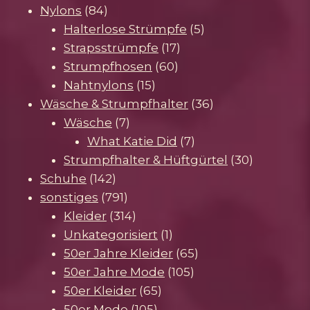
84
Produkte
Nylons
84
Produkte
5
Halterlose Strümpfe
5
17
Produkte
Strapsstrümpfe
17
60
Produkte
Strumpfhosen
60
15
Produkte
Nahtnylons
15
Produkte
36
Wäsche & Strumpfhalter
36
7
Produkte
Wäsche
7
Produkte
7
What Katie Did
7
Produkte
30
Strumpfhalter & Hüftgürtel
30
142
Produkte
Schuhe
142
Produkte
791
sonstiges
791
Produkte
314
Kleider
314
Produkte
1
Unkategorisiert
1
Produkt
65
50er Jahre Kleider
65
105
Produkte
50er Jahre Mode
105
65
Produkte
50er Kleider
65
105
Produkte
50er Mode
105