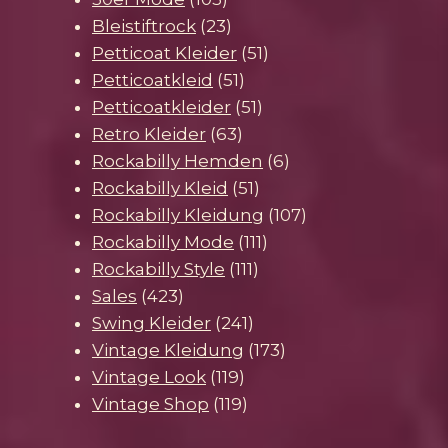
Produkte
23
Bleistiftrock
23
Produkte
51
Petticoat Kleider
51
51
Produkte
Petticoatkleid
51
Produkte
51
Petticoatkleider
51
63
Produkte
Retro Kleider
63
Produkte
6
Rockabilly Hemden
6
51
Produkte
Rockabilly Kleid
51
Produkte
107
Rockabilly Kleidung
107
111
Produkte
Rockabilly Mode
111
111
Produkte
Rockabilly Style
111
423
Produkte
Sales
423
Produkte
241
Swing Kleider
241
Produkte
173
Vintage Kleidung
173
119
Produkte
Vintage Look
119
Produkte
119
Vintage Shop
119
Produkte