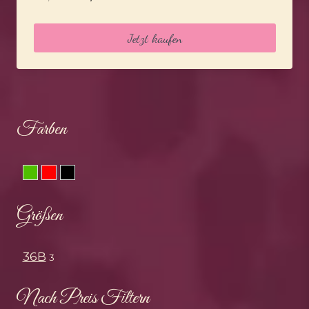
Preis
Preis
war:
ist:
Jetzt kaufen
49,95 €
34,95 €.
Farben
Grün
Rot
Schwarz
Größen
36B
3
Nach Preis Filtern