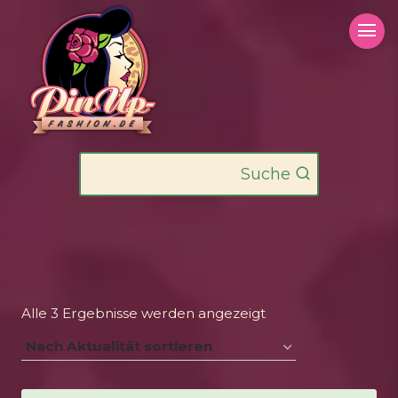
Zum
Inhalt
springen
Suche
Nach
Alle 3 Ergebnisse werden angezeigt
Aktualität
sortiert