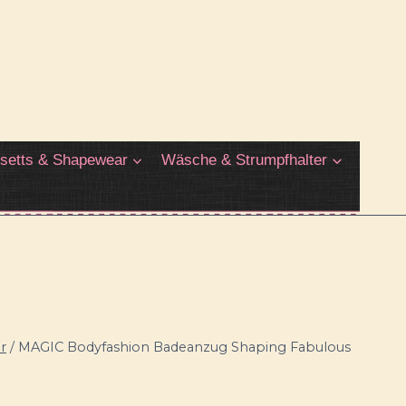
setts & Shapewear
Wäsche & Strumpfhalter
r
/
MAGIC Bodyfashion Badeanzug Shaping Fabulous