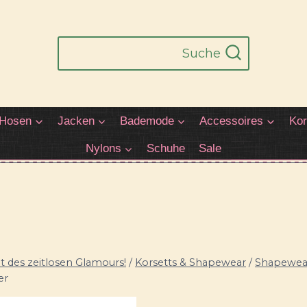
Suche
Hosen
Jacken
Bademode
Accessoires
Kor
Nylons
Schuhe
Sale
 des zeitlosen Glamours!
/
Korsetts & Shapewear
/
Shapewea
er