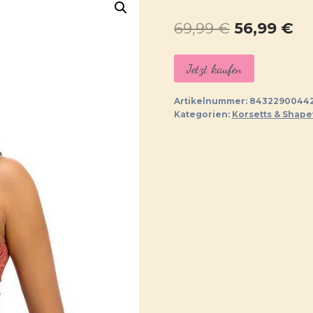
Ursprüngl
Ak
69,99
€
56,99
€
Preis
Pr
Jetzt kaufen
war:
ist:
69,99 €
56
Artikelnummer:
84322900442
Kategorien:
Korsetts & Shap