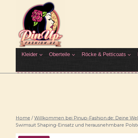
Zum
Inhalt
springen
Kleider
Oberteile
Röcke & Petticoats
Home
/
Willkommen bei Pinup-Fashion.de: Deine Welt
Swimsuit Shaping-Einsatz und herausnehmbare Polst