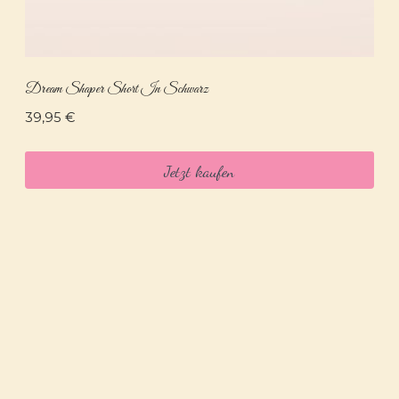
Dream Shaper Short In Schwarz
39,95
€
Jetzt kaufen