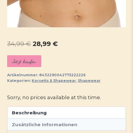
Ursprünglicher
Aktueller
34,99
€
28,99
€
Preis
Preis
Jetzt kaufen
war:
ist:
34,99 €
28,99 €.
Artikelnummer:
8432290042775222226
Kategorien:
Korsetts & Shapewear
,
Shapewear
Sorry, no prices available at this time.
Beschreibung
Zusätzliche Informationen