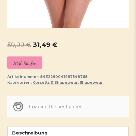
Ursprünglicher
Aktueller
59,99
€
31,49
€
Preis
Preis
Jetzt kaufen
war:
ist:
59,99 €
31,49 €.
Artikelnummer:
8432290041497548768
Kategorien:
Korsetts & Shapewear
,
Shapewear
Beschreibung