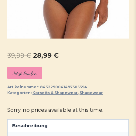
Ursprünglicher
Aktueller
39,99
€
28,99
€
Preis
Preis
Jetzt kaufen
war:
ist:
39,99 €
28,99 €.
Artikelnummer:
8432290041497505394
Kategorien:
Korsetts & Shapewear
,
Shapewear
Sorry, no prices available at this time.
Beschreibung