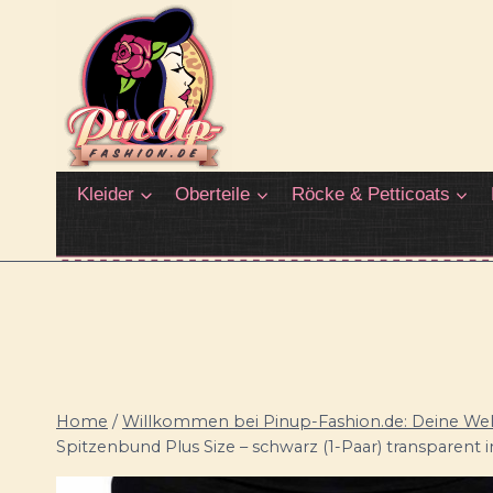
Zum
Inhalt
springen
Kleider
Oberteile
Röcke & Petticoats
Home
/
Willkommen bei Pinup-Fashion.de: Deine Welt
Spitzenbund Plus Size – schwarz (1-Paar) transparent