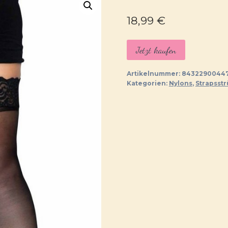
18,99
€
Jetzt kaufen
Artikelnummer:
8432290044
Kategorien:
Nylons
,
Strapsst