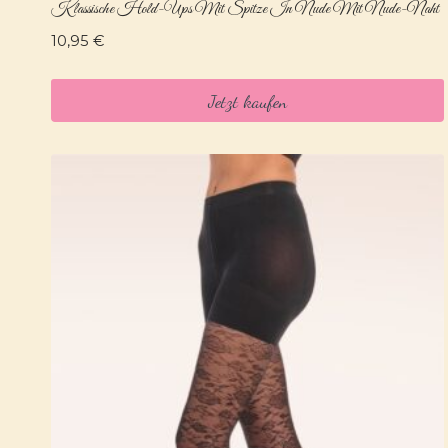
Klassische Hold-Ups Mit Spitze In Nude Mit Nude-Naht
10,95
€
Jetzt kaufen