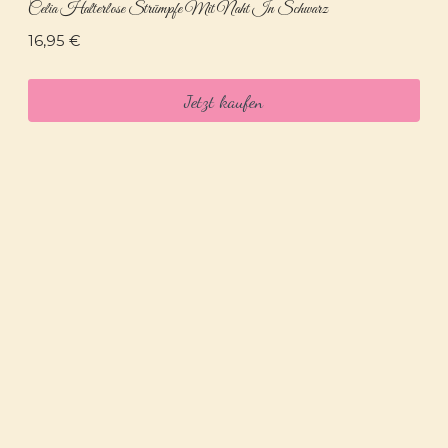
Celia Halterlose Strümpfe Mit Naht In Schwarz
16,95
€
Jetzt kaufen