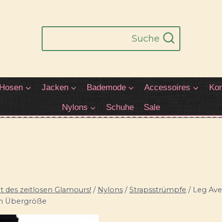
Suche
Hosen
Jacken
Bademode
Accessoires
Kor
Nylons
Schuhe
Sale
 des zeitlosen Glamours!
/
Nylons
/
Strapsstrümpfe
/
Leg Ave
 in Übergröße