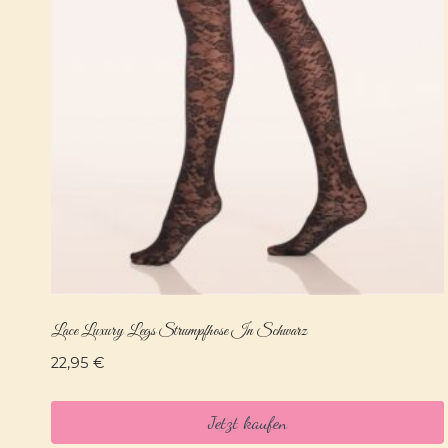
Lace Luxury Legs Strumpfhose In Schwarz
22,95
€
Jetzt kaufen