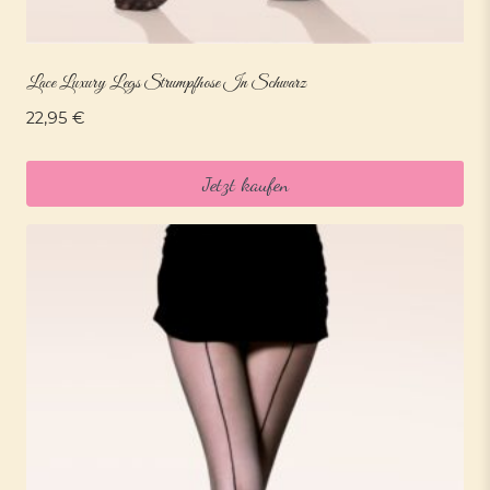
Lace Luxury Legs Strumpfhose In Schwarz
22,95
€
Jetzt kaufen