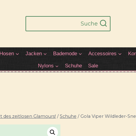
Suche
Hosen
Jacken
Bademode
Accessoires
Kor
Nylons
Schuhe
Sale
 des zeitlosen Glamours!
/
Schuhe
/
Gola Viper Wildleder-Sne