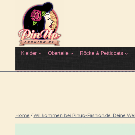
Zum
Inhalt
springen
Kleider
Oberteile
Röcke & Petticoats
Home
/
Willkommen bei Pinup-Fashion.de: Deine Welt