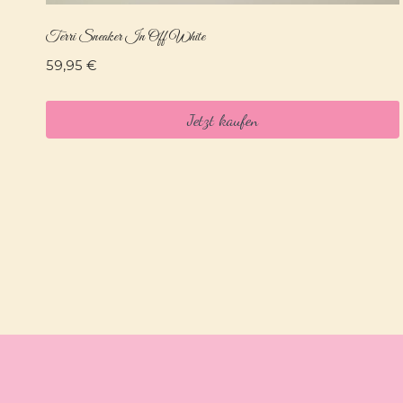
Terri Sneaker In Off White
59,95
€
Jetzt kaufen