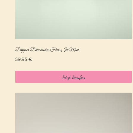
Dapper Dancemates Flats In Mint
59,95
€
Jetzt kaufen