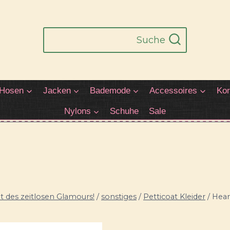
Suche
Hosen
Jacken
Bademode
Accessoires
Kor
Nylons
Schuhe
Sale
 des zeitlosen Glamours!
/
sonstiges
/
Petticoat Kleider
/
Hear