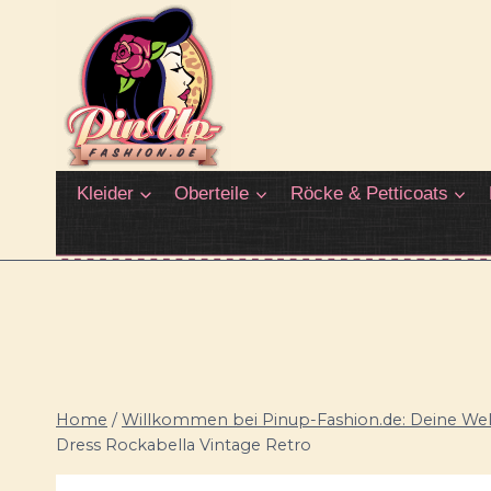
Zum
Inhalt
springen
Kleider
Oberteile
Röcke & Petticoats
Home
/
Willkommen bei Pinup-Fashion.de: Deine Welt
Dress Rockabella Vintage Retro