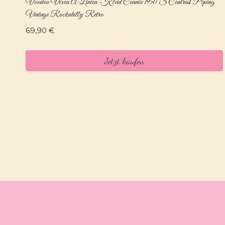
Voodoo Vixen A-Linien-Kleid Connie 1950’s Contrast Piping
Vintage Rockabilly Retro
69,90
€
Jetzt kaufen