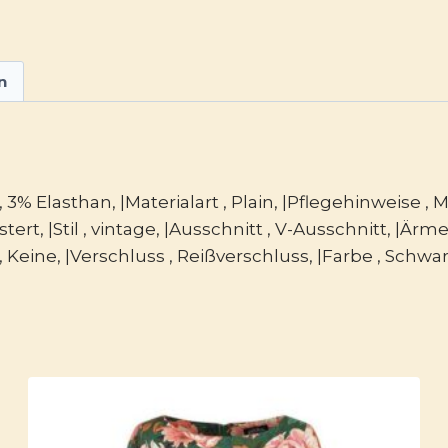
n
Elasthan, |Materialart , Plain, |Pflegehinweise , 
rt, |Stil , vintage, |Ausschnitt , V-Ausschnitt, |Ärmel
 Keine, |Verschluss , Reißverschluss, |Farbe , Schwarz