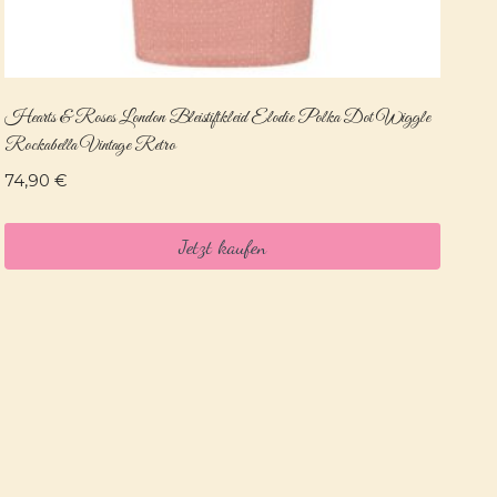
Hearts & Roses London Bleistiftkleid Elodie Polka Dot Wiggle
Rockabella Vintage Retro
74,90
€
Jetzt kaufen