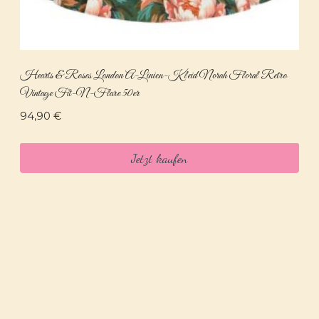
Hearts & Roses London A-Linien-Kleid Norah Floral Retro
Vintage Fit-N-Flare 50er
94,90
€
Jetzt kaufen