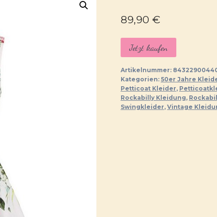
89,90
€
Jetzt kaufen
Artikelnummer:
8432290044
Kategorien:
50er Jahre Kleid
Petticoat Kleider
,
Petticoatkl
Rockabilly Kleidung
,
Rockabi
Swingkleider
,
Vintage Kleid