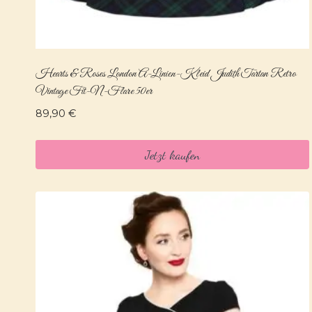
Hearts & Roses London A-Linien-Kleid Judith Tartan Retro
Vintage Fit-N-Flare 50er
89,90
€
Jetzt kaufen