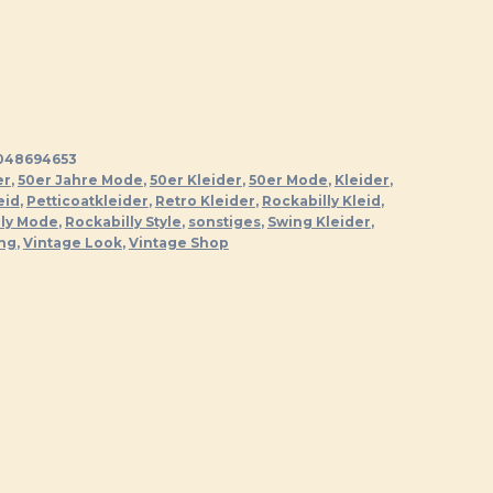
048694653
er
,
50er Jahre Mode
,
50er Kleider
,
50er Mode
,
Kleider
,
eid
,
Petticoatkleider
,
Retro Kleider
,
Rockabilly Kleid
,
lly Mode
,
Rockabilly Style
,
sonstiges
,
Swing Kleider
,
ung
,
Vintage Look
,
Vintage Shop