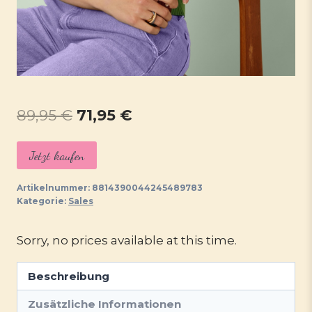
Ursprünglicher
Aktueller
89,95
€
71,95
€
Preis
Preis
Jetzt kaufen
war:
ist:
89,95 €
71,95 €.
Artikelnummer:
8814390044245489783
Kategorie:
Sales
Sorry, no prices available at this time.
Beschreibung
Zusätzliche Informationen