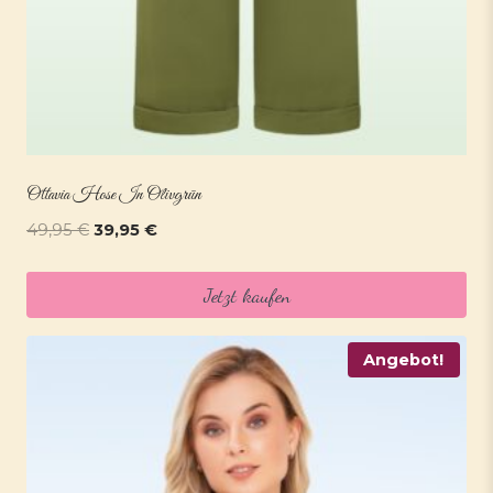
Ottavia Hose In Olivgrün
Ursprünglicher
Aktueller
49,95
€
39,95
€
Preis
Preis
war:
ist:
Jetzt kaufen
49,95 €
39,95 €.
Angebot!