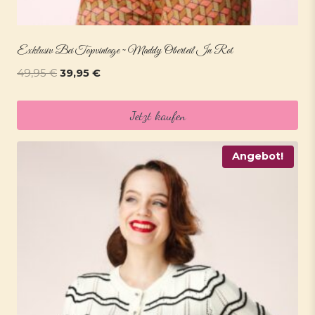
Exklusiv Bei Topvintage ~ Maddy Oberteil In Rot
Ursprünglicher
Aktueller
49,95
€
39,95
€
Preis
Preis
war:
ist:
Jetzt kaufen
49,95 €
39,95 €.
Angebot!