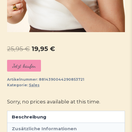
Ursprünglicher
Aktueller
25,95
€
19,95
€
Preis
Preis
Jetzt kaufen
war:
ist:
25,95 €
19,95 €.
Artikelnummer:
8814390044290853721
Kategorie:
Sales
Sorry, no prices available at this time.
Beschreibung
Zusätzliche Informationen