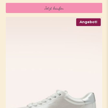
war:
ist:
Jetzt kaufen
49,95 €
39,95 €.
Angebot!