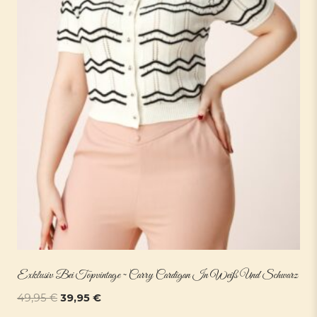
Exklusiv Bei Topvintage ~ Carry Cardigan In Weiß Und Schwarz
Ursprünglicher
Aktueller
49,95
€
39,95
€
Preis
Preis