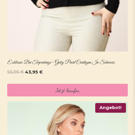
Exklusiv Bei Topvintage ~ Gaby Pearl Cardigan In Schwarz
Ursprünglicher
Aktueller
55,95
€
43,95
€
Preis
Preis
war:
ist:
Jetzt kaufen
55,95 €
43,95 €.
Angebot!