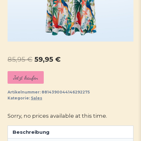
Ursprünglicher
Aktueller
85,95
€
59,95
€
Preis
Preis
Jetzt kaufen
war:
ist:
85,95 €
59,95 €.
Artikelnummer:
8814390044146292275
Kategorie:
Sales
Sorry, no prices available at this time.
Beschreibung