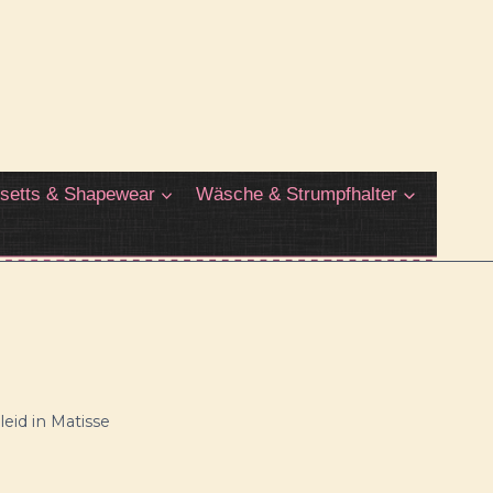
setts & Shapewear
Wäsche & Strumpfhalter
eid in Matisse