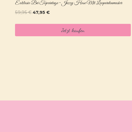
Exklusiv Bei Topvintage ~ Jazzy Hose Mit Leopardenmuster
Ursprünglicher
Aktueller
59,95
€
47,95
€
Preis
Preis
war:
ist:
Jetzt kaufen
59,95 €
47,95 €.