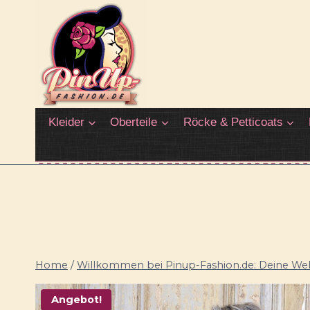
Zum
Inhalt
springen
Kleider
Oberteile
Röcke & Petticoats
Home
/
Willkommen bei Pinup-Fashion.de: Deine Welt
Angebot!