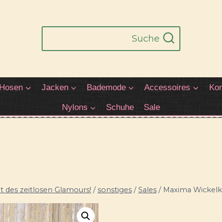
Suche
Hosen
Jacken
Bademode
Accessoires
Kor
Nylons
Schuhe
Sale
 des zeitlosen Glamours!
/
sonstiges
/
Sales
/
Maxima Wickelkl