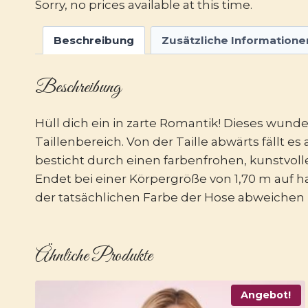
Sorry, no prices available at this time.
Beschreibung
Zusätzliche Informatione
Beschreibung
Hüll dich ein in zarte Romantik! Dieses wun
Taillenbereich. Von der Taille abwärts fällt e
besticht durch einen farbenfrohen, kunstvol
Endet bei einer Körpergröße von 1,70 m auf h
der tatsächlichen Farbe der Hose abweichen
Ähnliche Produkte
Angebot!