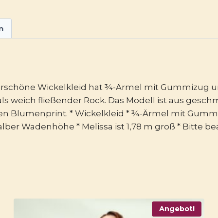
n
derschöne Wickelkleid hat ¾-Ärmel mit Gummizug u
s als weich fließender Rock. Das Modell ist aus gesch
len Blumenprint. * Wickelkleid * ¾-Ärmel mit Gumm
alber Wadenhöhe * Melissa ist 1,78 m groß * Bitte b
Angebot!