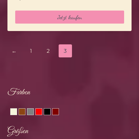
Jetzt kaufen
←
1
2
3
Farben
Beige
Braun
Grau
Rot
Schwarz
Weinrot
Größen