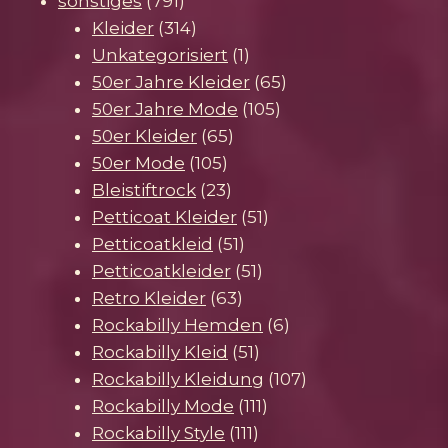
sonstiges
791
Produkte
314
Kleider
314
Produkte
1
Unkategorisiert
1
Produkt
65
50er Jahre Kleider
65
105
Produkte
50er Jahre Mode
105
65
Produkte
50er Kleider
65
105
Produkte
50er Mode
105
Produkte
23
Bleistiftrock
23
Produkte
51
Petticoat Kleider
51
51
Produkte
Petticoatkleid
51
Produkte
51
Petticoatkleider
51
63
Produkte
Retro Kleider
63
Produkte
6
Rockabilly Hemden
6
51
Produkte
Rockabilly Kleid
51
Produkte
107
Rockabilly Kleidung
107
111
Produkte
Rockabilly Mode
111
111
Produkte
Rockabilly Style
111