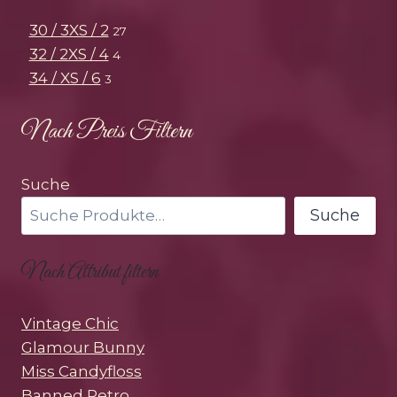
30 / 3XS / 2
27
32 / 2XS / 4
4
34 / XS / 6
3
Nach Preis Filtern
Suche
Suche
Nach Attribut filtern
Vintage Chic
Glamour Bunny
Miss Candyfloss
Banned Retro