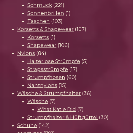
221
Produkte
Schmuck
221
Produkte
1
Sonnenbrillen
1
103
Produkt
Taschen
103
Produkte
107
Korsetts & Shapewear
107
1
Produkte
Korsetts
1
Produkt
106
Shapewear
106
84
Produkte
Nylons
84
Produkte
5
Halterlose Strümpfe
5
17
Produkte
Strapsstrümpfe
17
60
Produkte
Strumpfhosen
60
15
Produkte
Nahtnylons
15
Produkte
36
Wäsche & Strumpfhalter
36
7
Produkte
Wäsche
7
Produkte
7
What Katie Did
7
Produkte
30
Strumpfhalter & Hüftgürtel
30
142
Produkte
Schuhe
142
Produkte
791