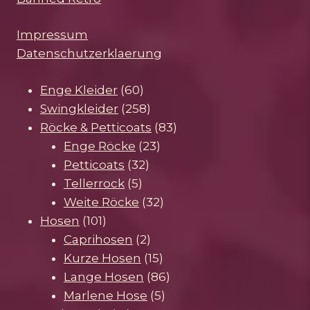
Impressum
Datenschutzerklaerung
60
Enge Kleider
60
Produkte
258
Swingkleider
258
Produkte
83
Röcke & Petticoats
83
23
Produkte
Enge Röcke
23
32
Produkte
Petticoats
32
5
Produkte
Tellerrock
5
Produkte
32
Weite Röcke
32
101
Produkte
Hosen
101
Produkte
2
Caprihosen
2
Produkte
15
Kurze Hosen
15
Produkte
86
Lange Hosen
86
5
Produkte
Marlene Hose
5