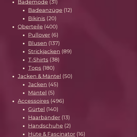
31
Produkte
Bademode
31
Produkte
12
Badeanzüge
12
20
Produkte
Bikinis
20
Produkte
400
Oberteile
400
Produkte
6
Pullover
6
Produkte
137
Blusen
137
Produkte
89
Strickjacken
89
38
Produkte
T-Shirts
38
180
Produkte
Tops
180
Produkte
50
Jacken & Mäntel
50
45
Produkte
Jacken
45
5
Produkte
Mäntel
5
Produkte
496
Accessoires
496
140
Produkte
Gürtel
140
Produkte
13
Haarbänder
13
Produkte
2
Handschuhe
2
Produkte
16
Hüte & Fascinator
16