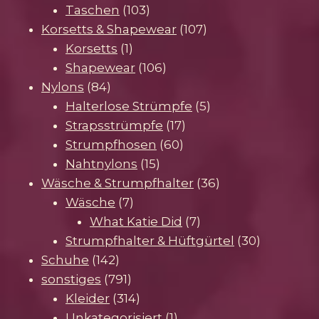
103
Produkt
Taschen
103
Produkte
107
Korsetts & Shapewear
107
1
Produkte
Korsetts
1
Produkt
106
Shapewear
106
84
Produkte
Nylons
84
Produkte
5
Halterlose Strümpfe
5
17
Produkte
Strapsstrümpfe
17
60
Produkte
Strumpfhosen
60
15
Produkte
Nahtnylons
15
Produkte
36
Wäsche & Strumpfhalter
36
7
Produkte
Wäsche
7
Produkte
7
What Katie Did
7
Produkte
30
Strumpfhalter & Hüftgürtel
30
142
Produkte
Schuhe
142
Produkte
791
sonstiges
791
Produkte
314
Kleider
314
Produkte
1
Unkategorisiert
1