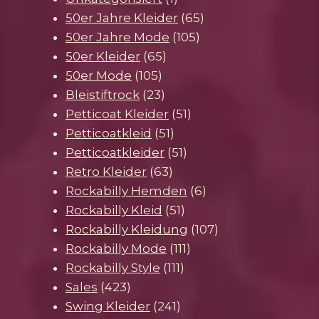
Produkt
65
50er Jahre Kleider
65
105
Produkte
50er Jahre Mode
105
65
Produkte
50er Kleider
65
105
Produkte
50er Mode
105
Produkte
23
Bleistiftrock
23
Produkte
51
Petticoat Kleider
51
51
Produkte
Petticoatkleid
51
Produkte
51
Petticoatkleider
51
63
Produkte
Retro Kleider
63
Produkte
6
Rockabilly Hemden
6
51
Produkte
Rockabilly Kleid
51
Produkte
107
Rockabilly Kleidung
107
111
Produkte
Rockabilly Mode
111
111
Produkte
Rockabilly Style
111
423
Produkte
Sales
423
Produkte
241
Swing Kleider
241