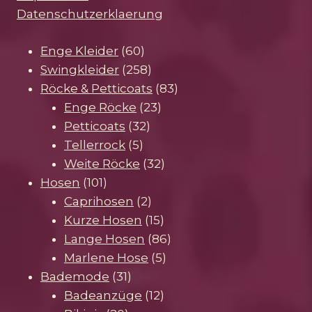
Datenschutzerklaerung
60
Enge Kleider
60
Produkte
258
Swingkleider
258
Produkte
83
Röcke & Petticoats
83
23
Produkte
Enge Röcke
23
32
Produkte
Petticoats
32
5
Produkte
Tellerrock
5
Produkte
32
Weite Röcke
32
101
Produkte
Hosen
101
Produkte
2
Caprihosen
2
Produkte
15
Kurze Hosen
15
Produkte
86
Lange Hosen
86
5
Produkte
Marlene Hose
5
31
Produkte
Bademode
31
Produkte
12
Badeanzüge
12