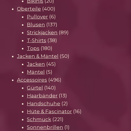
20
Produkte
Bikinis
20
Produkte
400
Oberteile
400
Produkte
6
Pullover
6
Produkte
137
Blusen
137
Produkte
89
Strickjacken
89
38
Produkte
T-Shirts
38
180
Produkte
Tops
180
Produkte
50
Jacken & Mäntel
50
45
Produkte
Jacken
45
5
Produkte
Mäntel
5
Produkte
496
Accessoires
496
140
Produkte
Gürtel
140
Produkte
13
Haarbänder
13
Produkte
2
Handschuhe
2
Produkte
16
Hüte & Fascinator
16
221
Produkte
Schmuck
221
Produkte
1
Sonnenbrillen
1