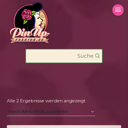
Zum
Inhalt
springen
Suche
Nach
Alle 2 Ergebnisse werden angezeigt
Aktualität
sortiert