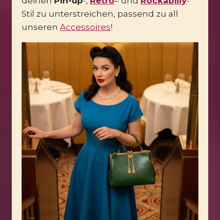
deinen
Pin-up
-,
Retro
– und
Rockabilly
-
Stil zu unterstreichen, passend zu all
unseren
Accessoires
!