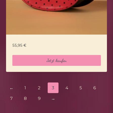
55,95
€
Jetzt kaufen
←
1
2
3
4
5
6
7
8
9
→