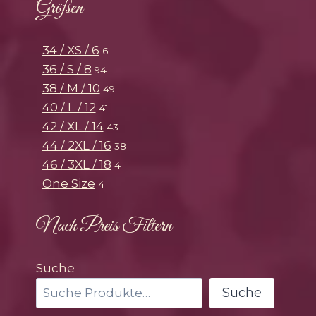
Größen
34 / XS / 6
6
36 / S / 8
94
38 / M / 10
49
40 / L / 12
41
42 / XL / 14
43
44 / 2XL / 16
38
46 / 3XL / 18
4
One Size
4
Nach Preis Filtern
Suche
Suche