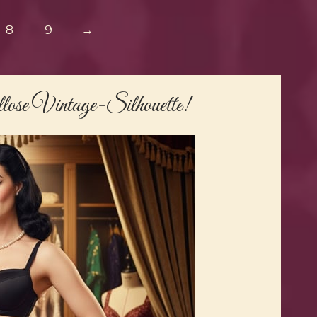
8
9
→
ellose Vintage-Silhouette!