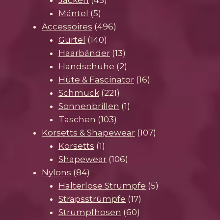
5
Produkte
Mäntel
5
Produkte
496
Accessoires
496
140
Produkte
Gürtel
140
Produkte
13
Haarbänder
13
Produkte
2
Handschuhe
2
Produkte
16
Hüte & Fascinator
16
221
Produkte
Schmuck
221
Produkte
1
Sonnenbrillen
1
103
Produkt
Taschen
103
Produkte
107
Korsetts & Shapewear
107
1
Produkte
Korsetts
1
Produkt
106
Shapewear
106
84
Produkte
Nylons
84
Produkte
5
Halterlose Strümpfe
5
17
Produkte
Strapsstrümpfe
17
60
Produkte
Strumpfhosen
60