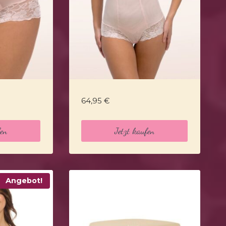
64,95
€
fen
Jetzt kaufen
Angebot!