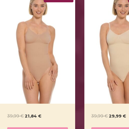
Ursprünglicher
Aktueller
Ursprüng
A
39,99
€
21,84
€
39,99
€
29,99
€
Preis
Preis
Preis
P