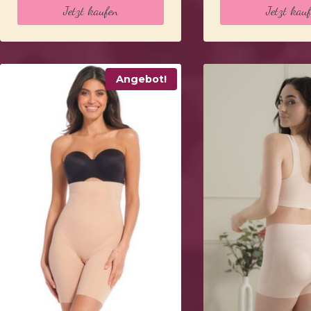
war:
ist:
war:
is
Jetzt kaufen
Jetzt kau
39,99 €
21,84 €.
39,99 €
2
Angebot!