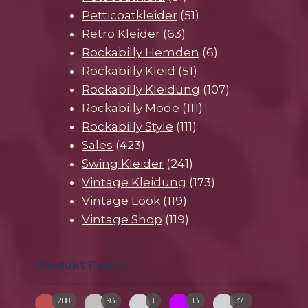
Produkte
51
Petticoatkleider
51
63
Produkte
Retro Kleider
63
Produkte
6
Rockabilly Hemden
6
51
Produkte
Rockabilly Kleid
51
Produkte
107
Rockabilly Kleidung
107
111
Produkte
Rockabilly Mode
111
111
Produkte
Rockabilly Style
111
423
Produkte
Sales
423
Produkte
241
Swing Kleider
241
Produkte
173
Vintage Kleidung
173
119
Produkte
Vintage Look
119
Produkte
119
Vintage Shop
119
Produkte
Produkt Farbe
288
93
1
13
371
bunt
creme
gruen-
pink
schwarz