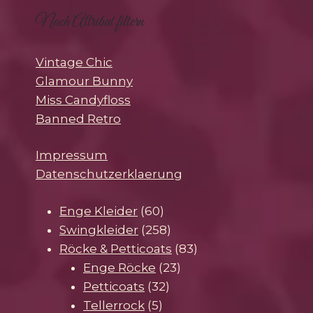
Nach Attribut filtern
Vintage Chic
Glamour Bunny
Miss Candyfloss
Banned Retro
Impressum
Datenschutzerklaerung
60
Enge Kleider
60
Produkte
258
Swingkleider
258
Produkte
83
Röcke & Petticoats
83
23
Produkte
Enge Röcke
23
32
Produkte
Petticoats
32
5
Produkte
Tellerrock
5