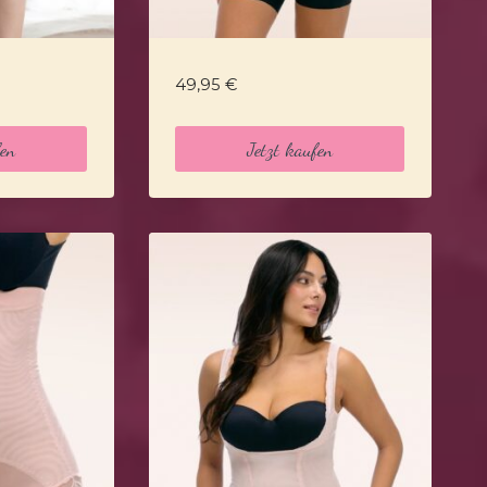
49,95
€
fen
Jetzt kaufen