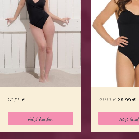
Ursprüng
A
69,95
€
39,99
€
28,99
€
Preis
P
war:
is
Jetzt kaufen
Jetzt kau
39,99 €
2