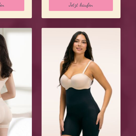
t:
war:
ist:
fen
Jetzt kaufen
9,99 €.
69,99 €
56,99 €.