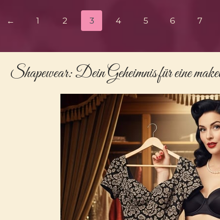
←
1
2
3
4
5
6
7
Shapewear
: Dein Geheimnis für eine mak