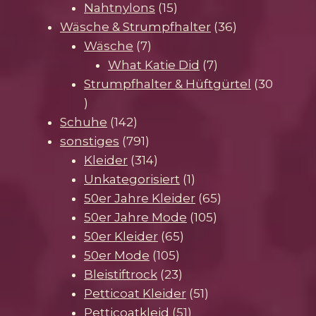
15
Produkte
Nahtnylons
15
Produkte
36
Wäsche & Strumpfhalter
36
7
Produkte
Wäsche
7
Produkte
7
What Katie Did
7
Produkte
Strumpfhalter & Hüftgürtel
30
30
Produkte
142
Schuhe
142
Produkte
791
sonstiges
791
Produkte
314
Kleider
314
Produkte
1
Unkategorisiert
1
Produkt
65
50er Jahre Kleider
65
105
Produkte
50er Jahre Mode
105
65
Produkte
50er Kleider
65
105
Produkte
50er Mode
105
Produkte
23
Bleistiftrock
23
Produkte
51
Petticoat Kleider
51
51
Produkte
Petticoatkleid
51