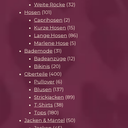
Produkte
32
Weite Röcke
32
101
Produkte
Hosen
101
Produkte
2
Caprihosen
2
Produkte
15
Kurze Hosen
15
Produkte
86
Lange Hosen
86
5
Produkte
Marlene Hose
5
31
Produkte
Bademode
31
Produkte
12
Badeanzüge
12
20
Produkte
Bikinis
20
Produkte
400
Oberteile
400
Produkte
6
Pullover
6
Produkte
137
Blusen
137
Produkte
89
Strickjacken
89
38
Produkte
T-Shirts
38
180
Produkte
Tops
180
Produkte
50
Jacken & Mäntel
50
45
Produkte
Jacken
45