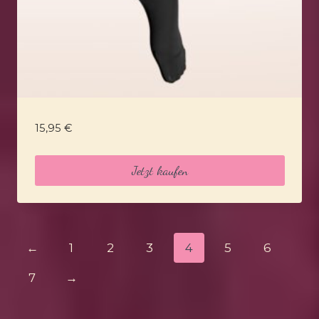
15,95
€
Jetzt kaufen
←
1
2
3
4
5
6
7
→