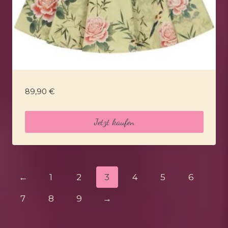
89,90
€
Jetzt kaufen
←
1
2
3
4
5
6
7
8
9
→