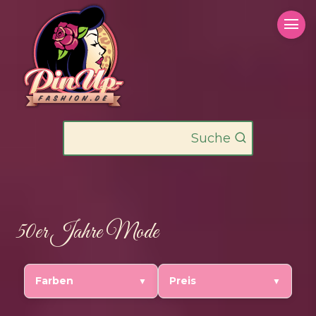
Zum
Inhalt
springen
Suche
50er Jahre Mode
Farben
Preis
▼
▼