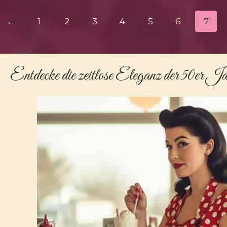
←
1
2
3
4
5
6
7
Entdecke die zeitlose Eleganz der
50er J