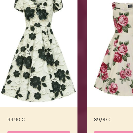
99,90
€
89,90
€