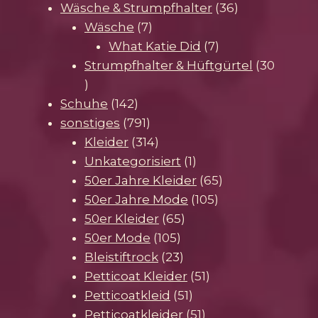
Produkte
36
Wäsche & Strumpfhalter
36
7
Produkte
Wäsche
7
Produkte
7
What Katie Did
7
Produkte
Strumpfhalter & Hüftgürtel
30
30
Produkte
142
Schuhe
142
Produkte
791
sonstiges
791
Produkte
314
Kleider
314
Produkte
1
Unkategorisiert
1
Produkt
65
50er Jahre Kleider
65
105
Produkte
50er Jahre Mode
105
65
Produkte
50er Kleider
65
105
Produkte
50er Mode
105
Produkte
23
Bleistiftrock
23
Produkte
51
Petticoat Kleider
51
51
Produkte
Petticoatkleid
51
Produkte
51
Petticoatkleider
51