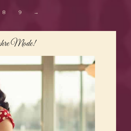
8
9
→
ahre Mode
!