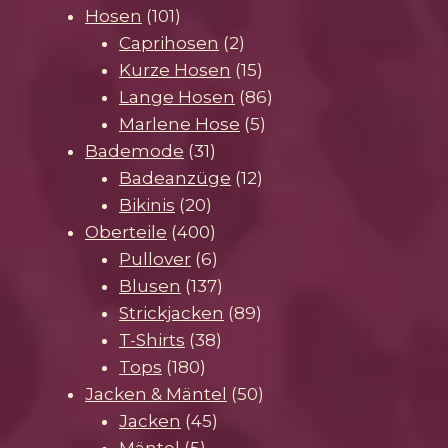
101
Produkte
Hosen
101
Produkte
2
Caprihosen
2
Produkte
15
Kurze Hosen
15
Produkte
86
Lange Hosen
86
5
Produkte
Marlene Hose
5
31
Produkte
Bademode
31
Produkte
12
Badeanzüge
12
20
Produkte
Bikinis
20
Produkte
400
Oberteile
400
Produkte
6
Pullover
6
Produkte
137
Blusen
137
Produkte
89
Strickjacken
89
38
Produkte
T-Shirts
38
180
Produkte
Tops
180
Produkte
50
Jacken & Mäntel
50
45
Produkte
Jacken
45
5
Produkte
Mäntel
5