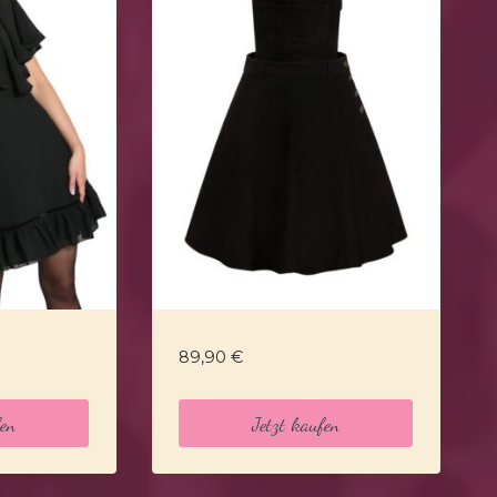
89,90
€
fen
Jetzt kaufen