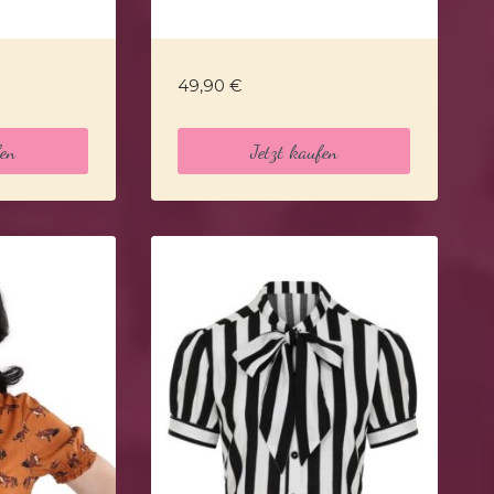
49,90
€
fen
Jetzt kaufen