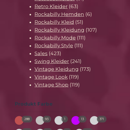
63
Produkte
Retro Kleider
63
Produkte
6
Rockabilly Hemden
6
51
Produkte
Rockabilly Kleid
51
Produkte
107
Rockabilly Kleidung
107
111
Produkte
Rockabilly Mode
111
111
Produkte
Rockabilly Style
111
423
Produkte
Sales
423
Produkte
241
Swing Kleider
241
Produkte
173
Vintage Kleidung
173
119
Produkte
Vintage Look
119
Produkte
119
Vintage Shop
119
Produkte
Produkt Farbe
288
93
1
13
371
bunt
creme
gruen-
pink
schwarz
2-