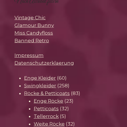
Nach Attribut filtern
Vintage Chic
Glamour Bunny
Miss Candyfloss
Banned Retro
Impressum
Datenschutzerklaerung
60
Enge Kleider
60
Produkte
258
Swingkleider
258
Produkte
83
Röcke & Petticoats
83
23
Produkte
Enge Röcke
23
32
Produkte
Petticoats
32
5
Produkte
Tellerrock
5
Produkte
32
Weite Röcke
32