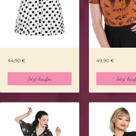
44,90
€
49,90
€
Jetzt kaufen
Jetzt kau