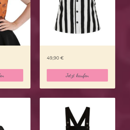
49,90
€
fen
Jetzt kaufen