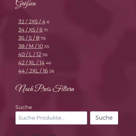
Größen
32 / 2XS / 4
6
34 / XS / 6
71
36 / S / 8
76
38 / M / 10
55
40 / L / 12
56
42 / XL / 14
46
44 / 2XL / 16
26
Nach Preis Filtern
Suche
Suche