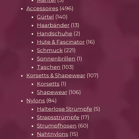
Produkte
496
Accessoires
496
140
Produkte
Gürtel
140
Produkte
13
Haarbänder
13
Produkte
2
Handschuhe
2
Produkte
16
Hüte & Fascinator
16
221
Produkte
Schmuck
221
Produkte
1
Sonnenbrillen
1
103
Produkt
Taschen
103
Produkte
107
Korsetts & Shapewear
107
1
Produkte
Korsetts
1
Produkt
106
Shapewear
106
84
Produkte
Nylons
84
Produkte
5
Halterlose Strümpfe
5
17
Produkte
Strapsstrümpfe
17
60
Produkte
Strumpfhosen
60
15
Produkte
Nahtnylons
15