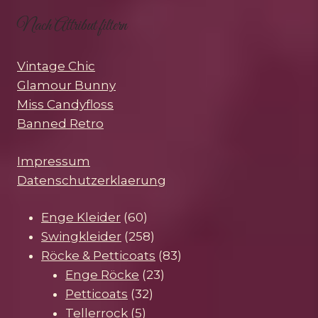
Nach Attribut filtern
Vintage Chic
Glamour Bunny
Miss Candyfloss
Banned Retro
Impressum
Datenschutzerklaerung
60
Enge Kleider
60
Produkte
258
Swingkleider
258
Produkte
83
Röcke & Petticoats
83
23
Produkte
Enge Röcke
23
32
Produkte
Petticoats
32
5
Produkte
Tellerrock
5