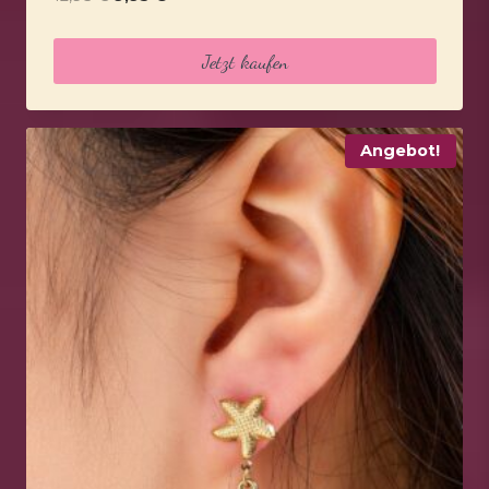
Preis
Preis
war:
ist:
Jetzt kaufen
12,95 €
9,95 €.
Angebot!