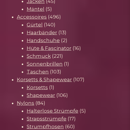
45
Produkte
Jacken
45
5
Produkte
Mäntel
5
Produkte
496
Accessoires
496
140
Produkte
Gürtel
140
Produkte
13
Haarbänder
13
Produkte
2
Handschuhe
2
Produkte
16
Hüte & Fascinator
16
221
Produkte
Schmuck
221
Produkte
1
Sonnenbrillen
1
103
Produkt
Taschen
103
Produkte
107
Korsetts & Shapewear
107
1
Produkte
Korsetts
1
Produkt
106
Shapewear
106
84
Produkte
Nylons
84
Produkte
5
Halterlose Strümpfe
5
17
Produkte
Strapsstrümpfe
17
60
Produkte
Strumpfhosen
60