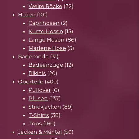
Produkte
32
Weite Röcke
32
101
Produkte
Hosen
101
Produkte
2
Caprihosen
2
Produkte
15
Kurze Hosen
15
Produkte
86
Lange Hosen
86
5
Produkte
Marlene Hose
5
31
Produkte
Bademode
31
Produkte
12
Badeanzüge
12
20
Produkte
Bikinis
20
Produkte
400
Oberteile
400
Produkte
6
Pullover
6
Produkte
137
Blusen
137
Produkte
89
Strickjacken
89
38
Produkte
T-Shirts
38
180
Produkte
Tops
180
Produkte
50
Jacken & Mäntel
50