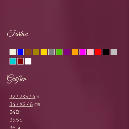
Farben
Beige
Blau
Braun
Bronze
Gold
Grau
Grün
Lila
Orange
Pink
Rosa
Rot
Schwar
Silbe
Türkis
Weinrot
Weiss
Größen
32 / 2XS / 4
6
34 / XS / 6
419
34B
1
35.5
5
36
38