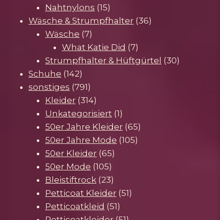
15
Produkte
Nahtnylons
15
Produkte
36
Wäsche & Strumpfhalter
36
7
Produkte
Wäsche
7
Produkte
7
What Katie Did
7
Produkte
30
Strumpfhalter & Hüftgürtel
30
142
Produkte
Schuhe
142
Produkte
791
sonstiges
791
Produkte
314
Kleider
314
Produkte
1
Unkategorisiert
1
Produkt
65
50er Jahre Kleider
65
105
Produkte
50er Jahre Mode
105
65
Produkte
50er Kleider
65
105
Produkte
50er Mode
105
Produkte
23
Bleistiftrock
23
Produkte
51
Petticoat Kleider
51
51
Produkte
Petticoatkleid
51
Produkte
51
Petticoatkleider
51