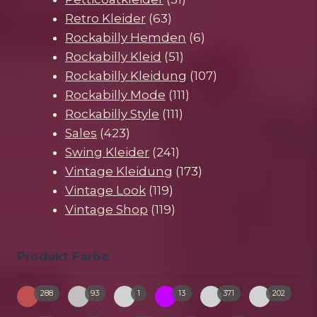
63
Produkte
Retro Kleider
63
Produkte
6
Rockabilly Hemden
6
51
Produkte
Rockabilly Kleid
51
Produkte
107
Rockabilly Kleidung
107
111
Produkte
Rockabilly Mode
111
111
Produkte
Rockabilly Style
111
423
Produkte
Sales
423
Produkte
241
Swing Kleider
241
Produkte
173
Vintage Kleidung
173
119
Produkte
Vintage Look
119
Produkte
119
Vintage Shop
119
Produkte
Produkt Farbe
288
93
1
13
371
202
bunt
creme
gruen-
pink
schwarz
weiss
2-