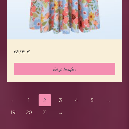
65,95
€
Jetzt kaufen
←
1
2
3
4
5
…
19
20
21
→