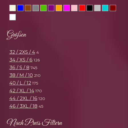
Beige
Blau
Braun
Grau
Grün
Lila
Orange
Pink
Rosa
Rot
Schwarz
Silber
Türkis
Wein
Weiss
Größen
32 / 2XS / 4
4
34 / XS / 6
126
36 / S / 8
745
38 / M / 10
210
40 / L / 12
175
42 / XL / 14
170
44 / 2XL / 16
120
46 / 3XL / 18
45
Nach Preis Filtern