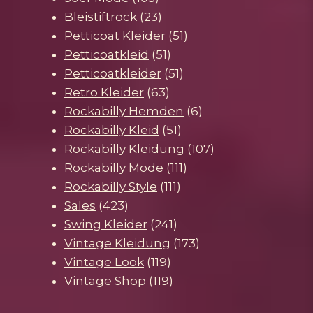
Produkte
23
Bleistiftrock
23
Produkte
51
Petticoat Kleider
51
51
Produkte
Petticoatkleid
51
Produkte
51
Petticoatkleider
51
63
Produkte
Retro Kleider
63
Produkte
6
Rockabilly Hemden
6
51
Produkte
Rockabilly Kleid
51
Produkte
107
Rockabilly Kleidung
107
111
Produkte
Rockabilly Mode
111
111
Produkte
Rockabilly Style
111
423
Produkte
Sales
423
Produkte
241
Swing Kleider
241
Produkte
173
Vintage Kleidung
173
119
Produkte
Vintage Look
119
Produkte
119
Vintage Shop
119
Produkte