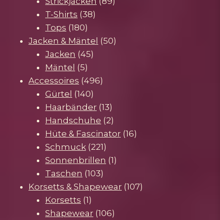
Produkte
89
Strickjacken
89
38
Produkte
T-Shirts
38
180
Produkte
Tops
180
Produkte
50
Jacken & Mäntel
50
45
Produkte
Jacken
45
5
Produkte
Mäntel
5
Produkte
496
Accessoires
496
140
Produkte
Gürtel
140
Produkte
13
Haarbänder
13
Produkte
2
Handschuhe
2
Produkte
16
Hüte & Fascinator
16
221
Produkte
Schmuck
221
Produkte
1
Sonnenbrillen
1
103
Produkt
Taschen
103
Produkte
107
Korsetts & Shapewear
107
1
Produkte
Korsetts
1
Produkt
106
Shapewear
106