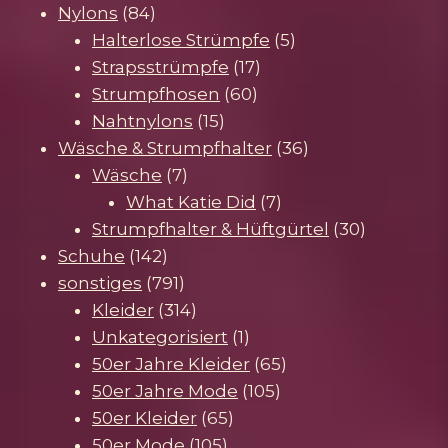
84
Produkte
Nylons
84
Produkte
5
Halterlose Strümpfe
5
17
Produkte
Strapsstrümpfe
17
60
Produkte
Strumpfhosen
60
15
Produkte
Nahtnylons
15
Produkte
36
Wäsche & Strumpfhalter
36
7
Produkte
Wäsche
7
Produkte
7
What Katie Did
7
Produkte
30
Strumpfhalter & Hüftgürtel
30
142
Produkte
Schuhe
142
Produkte
791
sonstiges
791
Produkte
314
Kleider
314
Produkte
1
Unkategorisiert
1
Produkt
65
50er Jahre Kleider
65
105
Produkte
50er Jahre Mode
105
65
Produkte
50er Kleider
65
105
Produkte
50er Mode
105