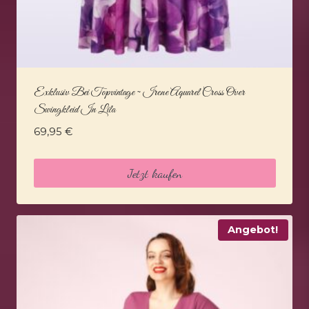
Exklusiv Bei Topvintage ~ Irene Aquarel Cross Over
Swingkleid In Lila
69,95
€
Jetzt kaufen
Angebot!