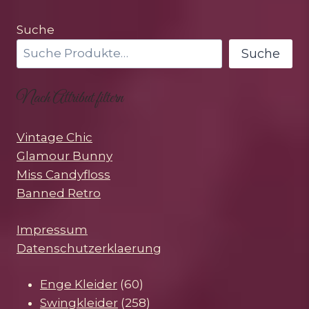
Suche
Suche
Nach Attribut filtern
Vintage Chic
Glamour Bunny
Miss Candyfloss
Banned Retro
Impressum
Datenschutzerklaerung
60
Enge Kleider
60
Produkte
258
Swingkleider
258