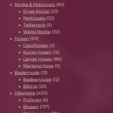
Produkte
83
Röcke & Petticoats
83
23
Produkte
Enge Röcke
23
32
Produkte
Petticoats
32
5
Produkte
Tellerrock
5
Produkte
32
Weite Röcke
32
101
Produkte
Hosen
101
Produkte
2
Caprihosen
2
Produkte
15
Kurze Hosen
15
Produkte
86
Lange Hosen
86
5
Produkte
Marlene Hose
5
31
Produkte
Bademode
31
Produkte
12
Badeanzüge
12
20
Produkte
Bikinis
20
Produkte
400
Oberteile
400
Produkte
6
Pullover
6
Produkte
137
Blusen
137