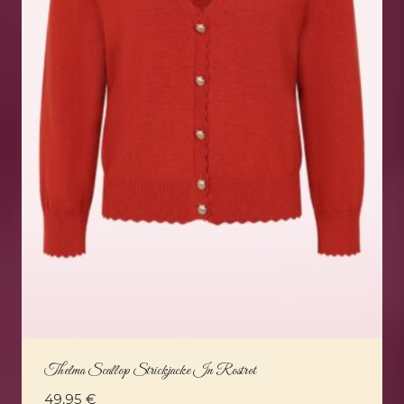
Thelma Scallop Strickjacke In Rostrot
49,95
€