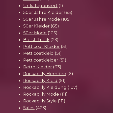
Produkte
1
Unkategorisiert
1
Produkt
65
50er Jahre Kleider
65
105
Produkte
50er Jahre Mode
105
65
Produkte
50er Kleider
65
105
Produkte
50er Mode
105
Produkte
23
Bleistiftrock
23
Produkte
51
Petticoat Kleider
51
51
Produkte
Petticoatkleid
51
Produkte
51
Petticoatkleider
51
63
Produkte
Retro Kleider
63
Produkte
6
Rockabilly Hemden
6
51
Produkte
Rockabilly Kleid
51
Produkte
107
Rockabilly Kleidung
107
111
Produkte
Rockabilly Mode
111
111
Produkte
Rockabilly Style
111
423
Produkte
Sales
423