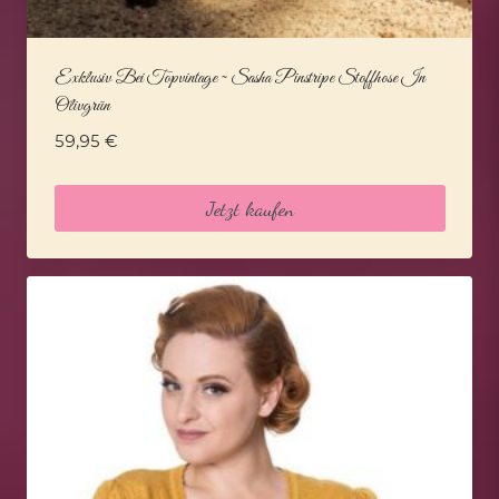
Exklusiv Bei Topvintage ~ Sasha Pinstripe Stoffhose In
Olivgrün
59,95
€
Jetzt kaufen