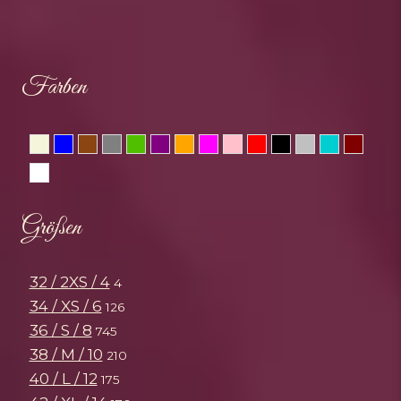
Farben
Beige
Blau
Braun
Grau
Grün
Lila
Orange
Pink
Rosa
Rot
Schwarz
Silber
Türkis
Wein
Weiss
Größen
32 / 2XS / 4
4
34 / XS / 6
126
36 / S / 8
745
38 / M / 10
210
40 / L / 12
175