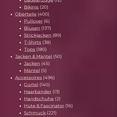
Badeanzüge
12
20
Produkte
Bikinis
20
Produkte
400
Oberteile
400
Produkte
6
Pullover
6
Produkte
137
Blusen
137
Produkte
89
Strickjacken
89
38
Produkte
T-Shirts
38
180
Produkte
Tops
180
Produkte
50
Jacken & Mäntel
50
45
Produkte
Jacken
45
5
Produkte
Mäntel
5
Produkte
496
Accessoires
496
140
Produkte
Gürtel
140
Produkte
13
Haarbänder
13
Produkte
2
Handschuhe
2
Produkte
16
Hüte & Fascinator
16
221
Produkte
Schmuck
221