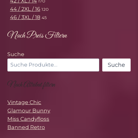
42 / XL / 14
170
44 / 2XL / 16
120
46 / 3XL / 18
45
Nach Preis Filtern
Suche
Suche
Nach Attribut filtern
Vintage Chic
Glamour Bunny
Miss Candyfloss
Banned Retro