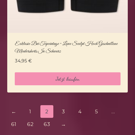
Exklusiv Bei Topvintage ~ Lune Sculpt Hoch Geschnittene
Miedershorts In Schwarz
34,95
€
Jetzt kaufen
←
1
2
3
4
5
…
61
62
63
→