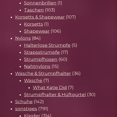
Produkte
1
Sonnenbrillen
1
103
Produkt
Taschen
103
Produkte
107
Korsetts & Shapewear
107
1
Produkte
Korsetts
1
Produkt
106
Shapewear
106
84
Produkte
Nylons
84
Produkte
5
Halterlose Strümpfe
5
17
Produkte
Strapsstrümpfe
17
60
Produkte
Strumpfhosen
60
15
Produkte
Nahtnylons
15
Produkte
36
Wäsche & Strumpfhalter
36
7
Produkte
Wäsche
7
Produkte
7
What Katie Did
7
Produkte
30
Strumpfhalter & Hüftgürtel
30
142
Produkte
Schuhe
142
Produkte
791
sonstiges
791
Produkte
314
Kleider
314