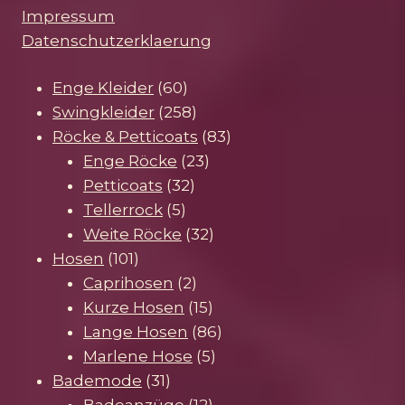
Impressum
Datenschutzerklaerung
60
Enge Kleider
60
Produkte
258
Swingkleider
258
Produkte
83
Röcke & Petticoats
83
23
Produkte
Enge Röcke
23
32
Produkte
Petticoats
32
5
Produkte
Tellerrock
5
Produkte
32
Weite Röcke
32
101
Produkte
Hosen
101
Produkte
2
Caprihosen
2
Produkte
15
Kurze Hosen
15
Produkte
86
Lange Hosen
86
5
Produkte
Marlene Hose
5
31
Produkte
Bademode
31
Produkte
12