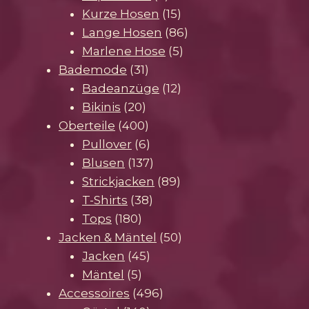
Produkte
15
Kurze Hosen
15
Produkte
86
Lange Hosen
86
5
Produkte
Marlene Hose
5
31
Produkte
Bademode
31
Produkte
12
Badeanzüge
12
20
Produkte
Bikinis
20
Produkte
400
Oberteile
400
Produkte
6
Pullover
6
Produkte
137
Blusen
137
Produkte
89
Strickjacken
89
38
Produkte
T-Shirts
38
180
Produkte
Tops
180
Produkte
50
Jacken & Mäntel
50
45
Produkte
Jacken
45
5
Produkte
Mäntel
5
Produkte
496
Accessoires
496