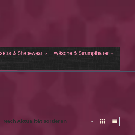
setts & Shapewear
Wäsche & Strumpfhalter