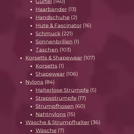
140
Produkte
Gürtel
140
Produkte
13
Haarbänder
13
Produkte
2
Handschuhe
2
Produkte
16
Hüte & Fascinator
16
221
Produkte
Schmuck
221
Produkte
1
Sonnenbrillen
1
103
Produkt
Taschen
103
Produkte
107
Korsetts & Shapewear
107
1
Produkte
Korsetts
1
Produkt
106
Shapewear
106
84
Produkte
Nylons
84
Produkte
5
Halterlose Strümpfe
5
17
Produkte
Strapsstrümpfe
17
60
Produkte
Strumpfhosen
60
15
Produkte
Nahtnylons
15
Produkte
36
Wäsche & Strumpfhalter
36
7
Produkte
Wäsche
7