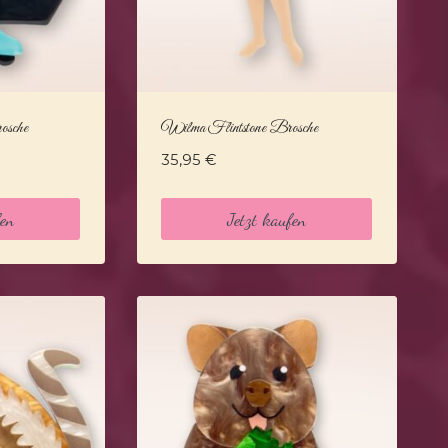
osche
Wilma Flintstone Brosche
35,95
€
fen
Jetzt kaufen