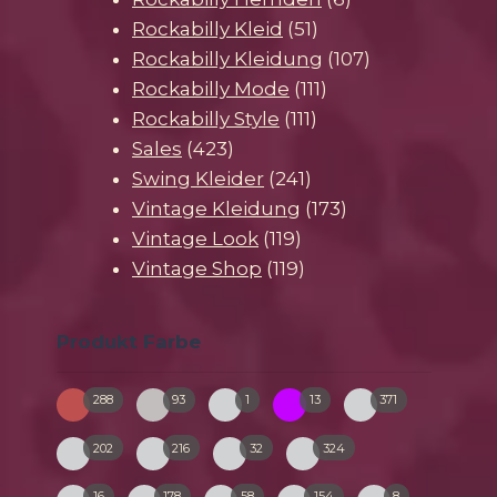
51
Produkte
Rockabilly Kleid
51
Produkte
107
Rockabilly Kleidung
107
111
Produkte
Rockabilly Mode
111
111
Produkte
Rockabilly Style
111
423
Produkte
Sales
423
Produkte
241
Swing Kleider
241
Produkte
173
Vintage Kleidung
173
119
Produkte
Vintage Look
119
Produkte
119
Vintage Shop
119
Produkte
Produkt Farbe
288
93
1
13
371
bunt
creme
gruen-
pink
schwarz
2-
2-
202
216
32
324
weiss
rot
bordeauxrot
blau
2-
2-
16
178
58
154
8