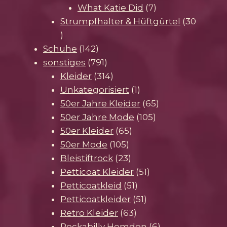
Produkte
7
What Katie Did
7
Produkte
Strumpfhalter & Hüftgürtel
30
30
Produkte
142
Schuhe
142
Produkte
791
sonstiges
791
Produkte
314
Kleider
314
Produkte
1
Unkategorisiert
1
Produkt
65
50er Jahre Kleider
65
105
Produkte
50er Jahre Mode
105
65
Produkte
50er Kleider
65
105
Produkte
50er Mode
105
Produkte
23
Bleistiftrock
23
Produkte
51
Petticoat Kleider
51
51
Produkte
Petticoatkleid
51
Produkte
51
Petticoatkleider
51
63
Produkte
Retro Kleider
63
Produkte
6
Rockabilly Hemden
6