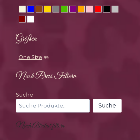
Beige
Blau
Braun
Gold
Grau
Grün
Lila
Orange
Rosa
Rot
Schwarz
Silber
Weinrot
Weiss
Größen
One Size
89
Nach Preis Filtern
Suche
Suche
Nach Attribut filtern