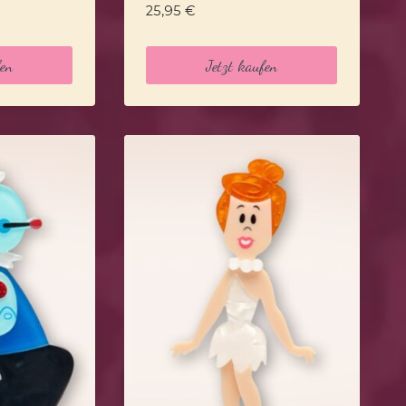
25,95
€
fen
Jetzt kaufen