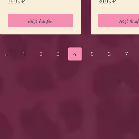
35,95
€
39,95
€
Jetzt kaufen
Jetzt kau
←
1
2
3
4
5
6
7