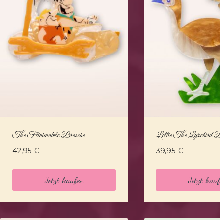
The Flintmobile Brosche
Lottie The Lyrebird B
42,95
€
39,95
€
Jetzt kaufen
Jetzt kau