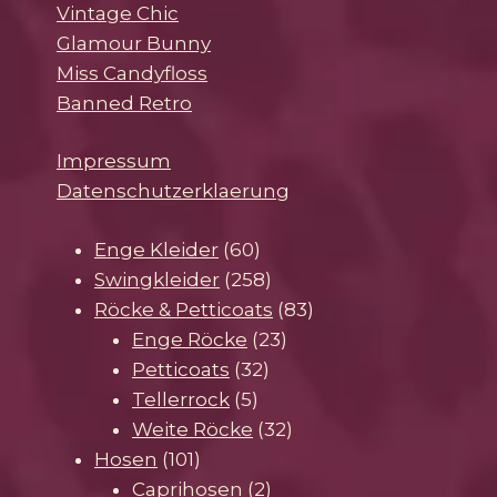
Vintage Chic
Glamour Bunny
Miss Candyfloss
Banned Retro
Impressum
Datenschutzerklaerung
60
Enge Kleider
60
Produkte
258
Swingkleider
258
Produkte
83
Röcke & Petticoats
83
23
Produkte
Enge Röcke
23
32
Produkte
Petticoats
32
5
Produkte
Tellerrock
5
Produkte
32
Weite Röcke
32
101
Produkte
Hosen
101
Produkte
2
Caprihosen
2