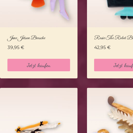
Jane Jetson Brosche
Rosie The Robot Br
39,95
€
42,95
€
Jetzt kaufen
Jetzt kau