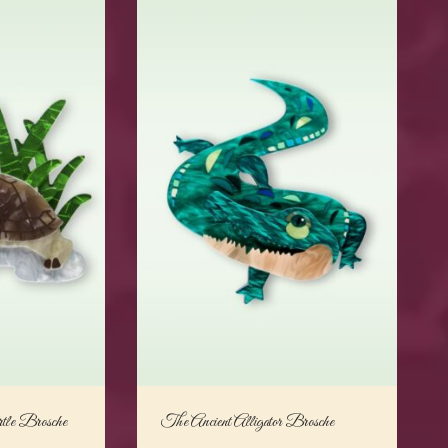
le Brosche
The Ancient Alligator Brosche