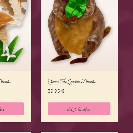
rosche
Quinn The Quokka Brosche
39,95
€
fen
Jetzt kaufen