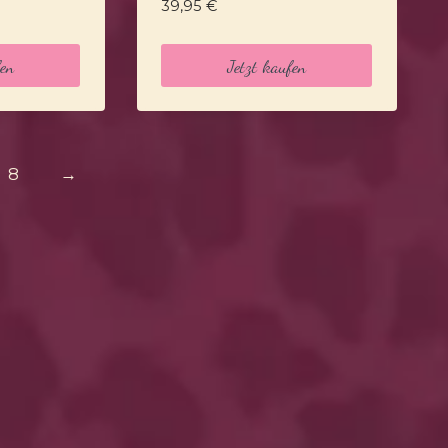
39,95
€
fen
Jetzt kaufen
8
→