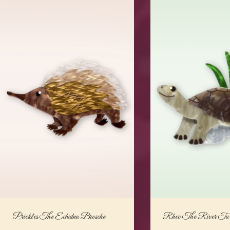
Prickles The Echidna Brosche
Rheo The River Turt