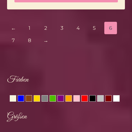
←
1
2
3
4
5
6
7
8
→
Farben
Beige
Blau
Braun
Gold
Grau
Grün
Lila
Orange
Rosa
Rot
Schwarz
Silber
Weinrot
Weis
Größen