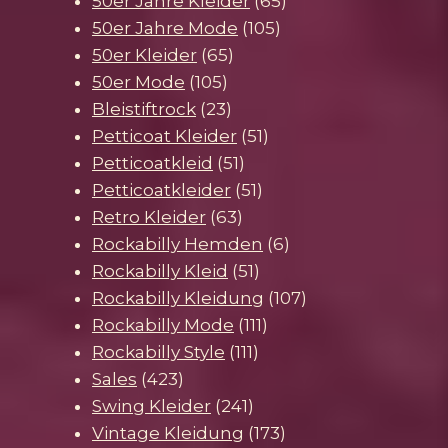
Produkt
65
50er Jahre Kleider
65
105
Produkte
50er Jahre Mode
105
65
Produkte
50er Kleider
65
105
Produkte
50er Mode
105
Produkte
23
Bleistiftrock
23
Produkte
51
Petticoat Kleider
51
51
Produkte
Petticoatkleid
51
Produkte
51
Petticoatkleider
51
63
Produkte
Retro Kleider
63
Produkte
6
Rockabilly Hemden
6
51
Produkte
Rockabilly Kleid
51
Produkte
107
Rockabilly Kleidung
107
111
Produkte
Rockabilly Mode
111
111
Produkte
Rockabilly Style
111
423
Produkte
Sales
423
Produkte
241
Swing Kleider
241
Produkte
173
Vintage Kleidung
173