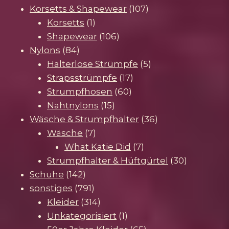
Produkte
107
Korsetts & Shapewear
107
1
Produkte
Korsetts
1
Produkt
106
Shapewear
106
84
Produkte
Nylons
84
Produkte
5
Halterlose Strümpfe
5
17
Produkte
Strapsstrümpfe
17
60
Produkte
Strumpfhosen
60
15
Produkte
Nahtnylons
15
Produkte
36
Wäsche & Strumpfhalter
36
7
Produkte
Wäsche
7
Produkte
7
What Katie Did
7
Produkte
30
Strumpfhalter & Hüftgürtel
30
142
Produkte
Schuhe
142
Produkte
791
sonstiges
791
Produkte
314
Kleider
314
Produkte
1
Unkategorisiert
1