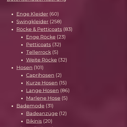
60
Enge Kleider
60
Produkte
258
Swingkleider
258
Produkte
83
Röcke & Petticoats
83
23
Produkte
Enge Röcke
23
32
Produkte
Petticoats
32
5
Produkte
Tellerrock
5
Produkte
32
Weite Röcke
32
101
Produkte
Hosen
101
Produkte
2
Caprihosen
2
Produkte
15
Kurze Hosen
15
Produkte
86
Lange Hosen
86
5
Produkte
Marlene Hose
5
31
Produkte
Bademode
31
Produkte
12
Badeanzüge
12
20
Produkte
Bikinis
20