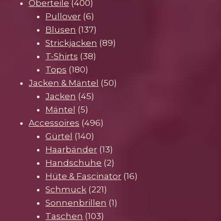
Produkte
400
Oberteile
400
Produkte
6
Pullover
6
Produkte
137
Blusen
137
Produkte
89
Strickjacken
89
38
Produkte
T-Shirts
38
180
Produkte
Tops
180
Produkte
50
Jacken & Mäntel
50
45
Produkte
Jacken
45
5
Produkte
Mäntel
5
Produkte
496
Accessoires
496
140
Produkte
Gürtel
140
Produkte
13
Haarbänder
13
Produkte
2
Handschuhe
2
Produkte
16
Hüte & Fascinator
16
221
Produkte
Schmuck
221
Produkte
1
Sonnenbrillen
1
103
Produkt
Taschen
103