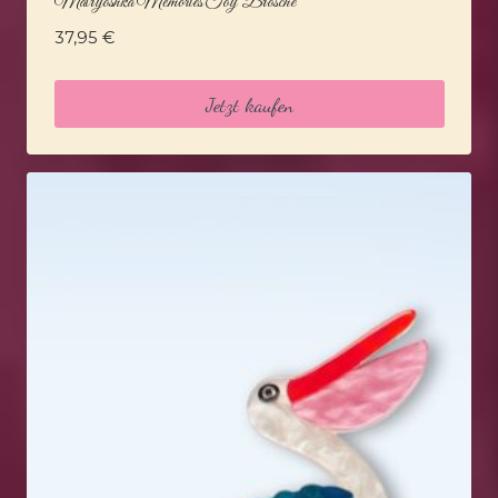
Matryoshka Memories Toy Brosche
37,95
€
Jetzt kaufen