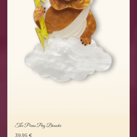
The Pious Pug Brosche
39,95
€