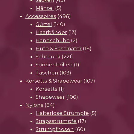
5
Produkte
Mäntel
5
Produkte
496
Accessoires
496
140
Produkte
Gürtel
140
Produkte
13
Haarbänder
13
Produkte
2
Handschuhe
2
Produkte
16
Hüte & Fascinator
16
221
Produkte
Schmuck
221
Produkte
1
Sonnenbrillen
1
103
Produkt
Taschen
103
Produkte
107
Korsetts & Shapewear
107
1
Produkte
Korsetts
1
Produkt
106
Shapewear
106
84
Produkte
Nylons
84
Produkte
5
Halterlose Strümpfe
5
17
Produkte
Strapsstrümpfe
17
60
Produkte
Strumpfhosen
60