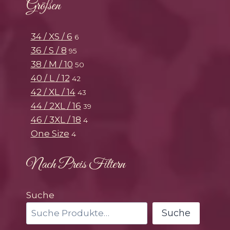
Größen
34 / XS / 6
6
36 / S / 8
95
38 / M / 10
50
40 / L / 12
42
42 / XL / 14
43
44 / 2XL / 16
39
46 / 3XL / 18
4
One Size
4
Nach Preis Filtern
Suche
Suche