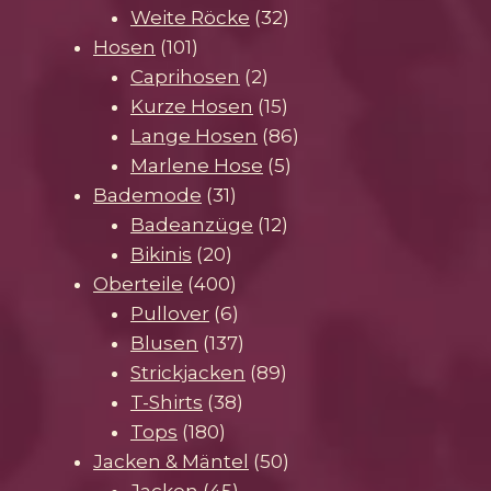
Produkte
32
Weite Röcke
32
101
Produkte
Hosen
101
Produkte
2
Caprihosen
2
Produkte
15
Kurze Hosen
15
Produkte
86
Lange Hosen
86
5
Produkte
Marlene Hose
5
31
Produkte
Bademode
31
Produkte
12
Badeanzüge
12
20
Produkte
Bikinis
20
Produkte
400
Oberteile
400
Produkte
6
Pullover
6
Produkte
137
Blusen
137
Produkte
89
Strickjacken
89
38
Produkte
T-Shirts
38
180
Produkte
Tops
180
Produkte
50
Jacken & Mäntel
50
45
Produkte
Jacken
45