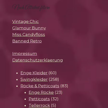
Nach Attribut filtern
Vintage Chic
Glamour Bunny
Miss Candyfloss
Banned Retro
Impressum
Datenschutzerklaerung
60
Enge Kleider
60
Produkte
258
Swingkleider
258
Produkte
83
Röcke & Petticoats
83
23
Produkte
Enge Röcke
23
32
Produkte
Petticoats
32
5
Produkte
Tellerrock
5