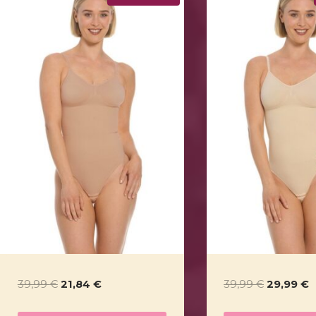
Ursprünglicher
Aktueller
Ursprüng
A
39,99
€
21,84
€
39,99
€
29,99
€
Preis
Preis
Preis
P