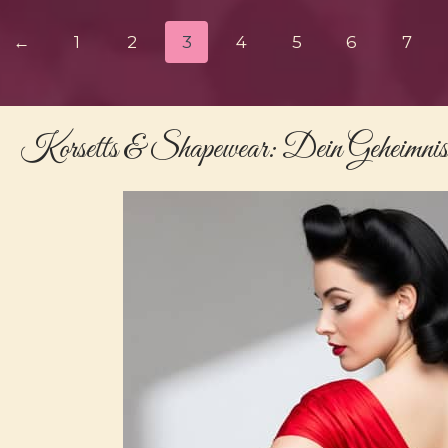
←
1
2
3
4
5
6
7
Korsetts & Shapewear
: Dein Geheimnis 