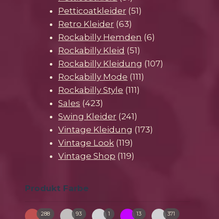
Produkte
51
Petticoatkleider
51
63
Produkte
Retro Kleider
63
Produkte
6
Rockabilly Hemden
6
51
Produkte
Rockabilly Kleid
51
Produkte
107
Rockabilly Kleidung
107
111
Produkte
Rockabilly Mode
111
111
Produkte
Rockabilly Style
111
423
Produkte
Sales
423
Produkte
241
Swing Kleider
241
Produkte
173
Vintage Kleidung
173
119
Produkte
Vintage Look
119
Produkte
119
Vintage Shop
119
Produkte
Produkt Farbe
288
93
1
13
371
bunt
creme
gruen-
pink
schwarz