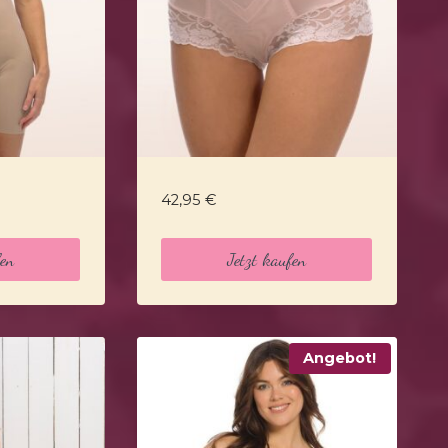
42,95
€
fen
Jetzt kaufen
Angebot!