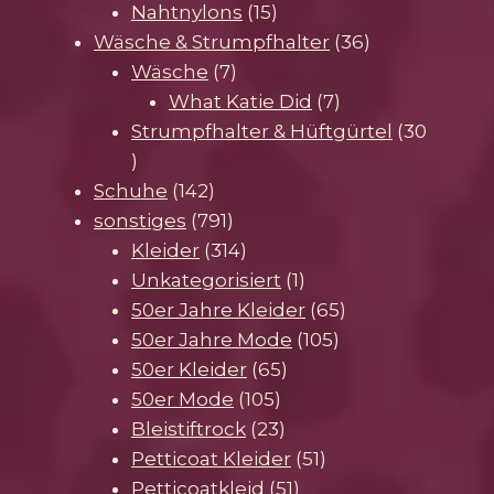
15
Produkte
Nahtnylons
15
Produkte
36
Wäsche & Strumpfhalter
36
7
Produkte
Wäsche
7
Produkte
7
What Katie Did
7
Produkte
Strumpfhalter & Hüftgürtel
30
30
Produkte
142
Schuhe
142
Produkte
791
sonstiges
791
Produkte
314
Kleider
314
Produkte
1
Unkategorisiert
1
Produkt
65
50er Jahre Kleider
65
105
Produkte
50er Jahre Mode
105
65
Produkte
50er Kleider
65
105
Produkte
50er Mode
105
Produkte
23
Bleistiftrock
23
Produkte
51
Petticoat Kleider
51
51
Produkte
Petticoatkleid
51