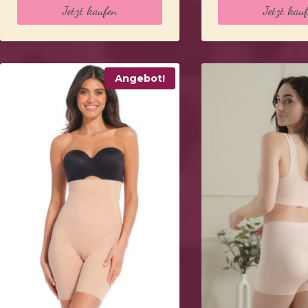
war:
ist:
war:
is
Jetzt kaufen
Jetzt kau
39,99 €
21,84 €.
39,99 €
2
Angebot!