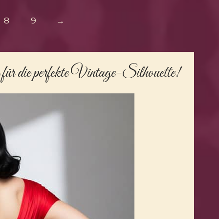
8
9
→
für die perfekte Vintage-Silhouette!