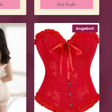
t:
war:
ist:
fen
Jetzt kaufen
9,99 €.
69,99 €
56,99 €.
Angebot!