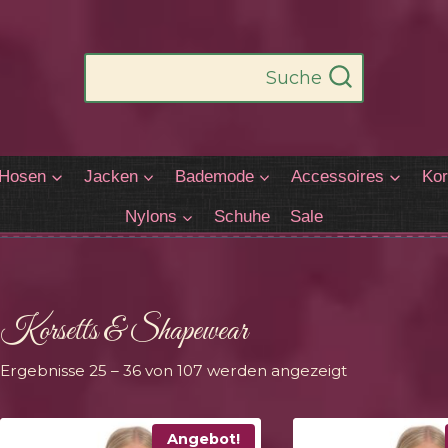
Suche
Hosen
Jacken
Bademode
Accessoires
Kor
Nylons
Schuhe
Sale
Korsetts & Shapewear
Nach
Ergebnisse 25 – 36 von 107 werden angezeigt
Aktualität
sortiert
Angebot!