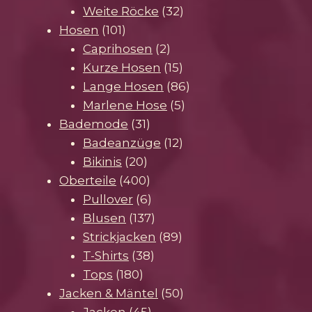
Produkte
32
Weite Röcke
32
101
Produkte
Hosen
101
Produkte
2
Caprihosen
2
Produkte
15
Kurze Hosen
15
Produkte
86
Lange Hosen
86
5
Produkte
Marlene Hose
5
31
Produkte
Bademode
31
Produkte
12
Badeanzüge
12
20
Produkte
Bikinis
20
Produkte
400
Oberteile
400
Produkte
6
Pullover
6
Produkte
137
Blusen
137
Produkte
89
Strickjacken
89
38
Produkte
T-Shirts
38
180
Produkte
Tops
180
Produkte
50
Jacken & Mäntel
50
45
Produkte
Jacken
45