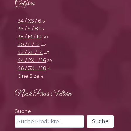
Größen
34 / XS / 6
6
36 / S / 8
95
38 / M / 10
50
40 / L / 12
42
42 / XL / 14
43
44 / 2XL / 16
39
46 / 3XL / 18
4
One Size
4
Nach Preis Filtern
Suche
Suche