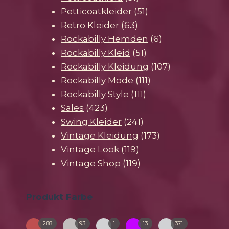
Produkte
51
Petticoatkleider
51
63
Produkte
Retro Kleider
63
Produkte
6
Rockabilly Hemden
6
51
Produkte
Rockabilly Kleid
51
Produkte
107
Rockabilly Kleidung
107
111
Produkte
Rockabilly Mode
111
111
Produkte
Rockabilly Style
111
423
Produkte
Sales
423
Produkte
241
Swing Kleider
241
Produkte
173
Vintage Kleidung
173
119
Produkte
Vintage Look
119
Produkte
119
Vintage Shop
119
Produkte
Produkt Farbe
288
93
1
13
371
bunt
creme
gruen-
pink
schwarz