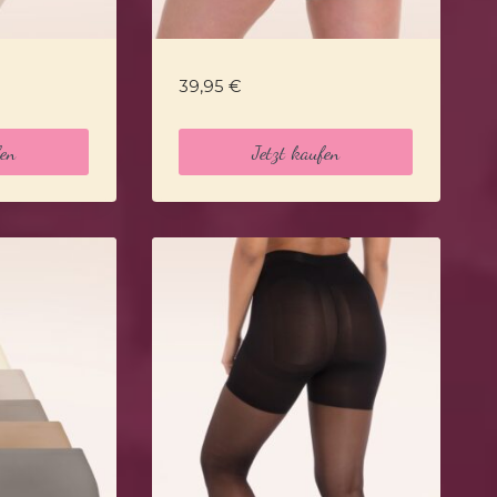
39,95
€
fen
Jetzt kaufen