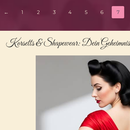
←
1
2
3
4
5
6
7
Korsetts & Shapewear
: Dein Geheimnis 