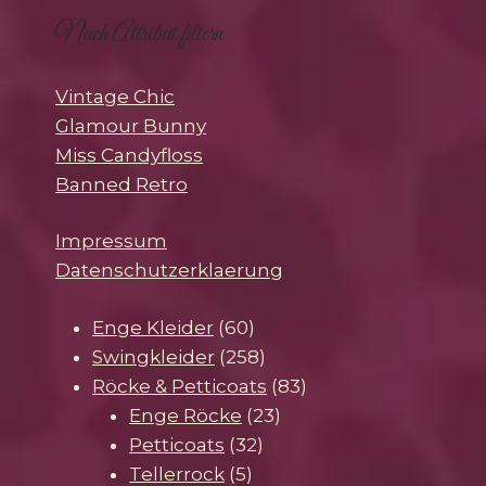
Nach Attribut filtern
Vintage Chic
Glamour Bunny
Miss Candyfloss
Banned Retro
Impressum
Datenschutzerklaerung
60
Enge Kleider
60
Produkte
258
Swingkleider
258
Produkte
83
Röcke & Petticoats
83
23
Produkte
Enge Röcke
23
32
Produkte
Petticoats
32
5
Produkte
Tellerrock
5