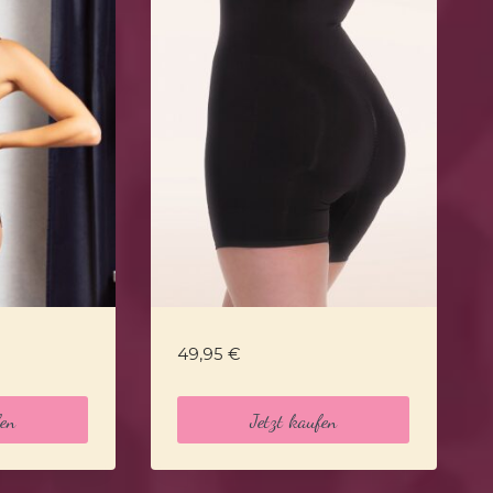
49,95
€
fen
Jetzt kaufen