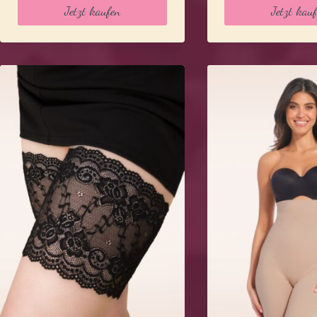
war:
ist:
war:
is
Jetzt kaufen
Jetzt kau
59,99 €
48,99 €.
59,99 €
4