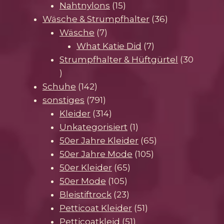
15
Produkte
Nahtnylons
15
Produkte
36
Wäsche & Strumpfhalter
36
7
Produkte
Wäsche
7
Produkte
7
What Katie Did
7
Produkte
Strumpfhalter & Hüftgürtel
30
30
Produkte
142
Schuhe
142
Produkte
791
sonstiges
791
Produkte
314
Kleider
314
Produkte
1
Unkategorisiert
1
Produkt
65
50er Jahre Kleider
65
105
Produkte
50er Jahre Mode
105
65
Produkte
50er Kleider
65
105
Produkte
50er Mode
105
Produkte
23
Bleistiftrock
23
Produkte
51
Petticoat Kleider
51
51
Produkte
Petticoatkleid
51