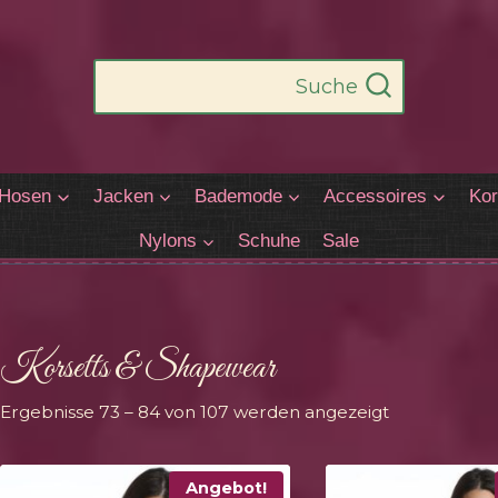
Suche
Hosen
Jacken
Bademode
Accessoires
Kor
Nylons
Schuhe
Sale
Korsetts & Shapewear
Nach
Ergebnisse 73 – 84 von 107 werden angezeigt
Aktualität
sortiert
Angebot!