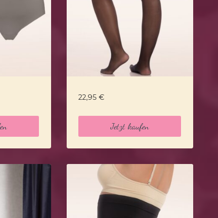
22,95
€
fen
Jetzt kaufen