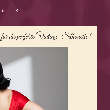
8
9
→
für die perfekte Vintage-Silhouette!