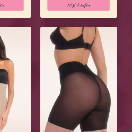
t:
fen
Jetzt kaufen
8,99 €.