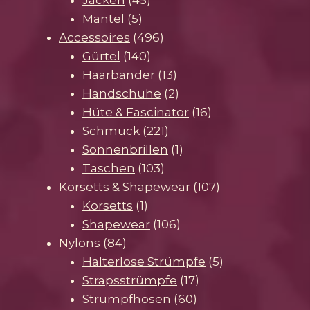
5
Produkte
Mäntel
5
Produkte
496
Accessoires
496
140
Produkte
Gürtel
140
Produkte
13
Haarbänder
13
Produkte
2
Handschuhe
2
Produkte
16
Hüte & Fascinator
16
221
Produkte
Schmuck
221
Produkte
1
Sonnenbrillen
1
103
Produkt
Taschen
103
Produkte
107
Korsetts & Shapewear
107
1
Produkte
Korsetts
1
Produkt
106
Shapewear
106
84
Produkte
Nylons
84
Produkte
5
Halterlose Strümpfe
5
17
Produkte
Strapsstrümpfe
17
60
Produkte
Strumpfhosen
60